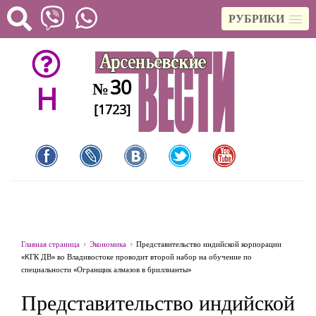
РУБРИКИ
30
№
H
[1723]
Главная страница
Экономика
Представительство индийской корпорации
«KГК ДВ» во Владивостоке проводит второй набор на обучение по
специальности «Огранщик алмазов в бриллианты»
Представительство индийской