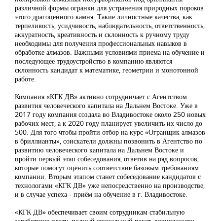
различной формы огранки для устранения природных пороков
этого драгоценного камня. Такие личностные качества, как
терпеливость, усидчивость, наблюдательность, ответственность,
аккуратность, креативность и склонность к ручному труду
необходимы для получения профессиональных навыков в
обработке алмазов. Важными условиями приема на обучение и
последующее трудоустройство в компанию являются
склонность кандидат к математике, геометрии и монотонной
работе.
Компания «КГК ДВ» активно сотрудничает с Агентством
развития человеческого капитала на Дальнем Востоке. Уже в
2017 году компания создала во Владивостоке около 250 новых
рабочих мест, а к 2020 году планирует увеличить их число до
500. Для того чтобы пройти отбор на курс «Огранщик алмазов
в бриллианты», соискатели должны позвонить в Агентство по
развитию человеческого капитала на Дальнем Востоке и
пройти первый этап собеседования, ответив на ряд вопросов,
которые помогут оценить соответствие базовым требованиям
компании. Вторым этапом станет собеседование кандидатов с
технологами «КГК ДВ» уже непосредственно на производстве,
и в случае успеха - приём на обучение в г. Владивостоке.
«КГК ДВ» обеспечивает своим сотрудникам стабильную
заработную плату, полный социальный пакет, возможности