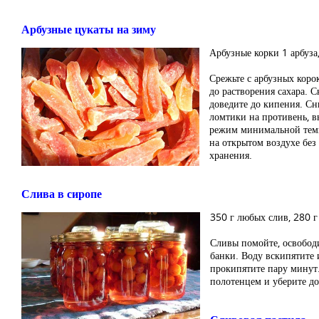
Арбузные цукаты на зиму
Арбузные корки 1 арбуза,
Срежьте с арбузных корок
до растворения сахара. 
доведите до кипения. Сн
ломтики на противень, в
режим минимальной темпе
на открытом воздухе без
хранения.
Слива в сиропе
350 г любых слив, 280 г 
Сливы помойте, освободи
банки. Воду вскипятите 
прокипятите пару минут
полотенцем и уберите до