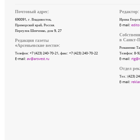
Почтовый адрес:
Редактор:
690091
, г.
Владивосток
,
Ирина Георги
Приморский край
,
Россия
.
E-mail:
edito
Переулок Шевченко
, дом 9, 27
Собственн
в Санкт-П
Редакция газеты
«
Арсеньевские вести
»:
Романенко Та
Телефон:
+7 (423) 240-70-21
, факс:
+7 (423) 240-70-22
Телефон: 8-9
E-mail:
av@arsvest.ru
E-mail:
rtg@
Отдел ре
Тел.: (423) 2
E-mail:
rekla