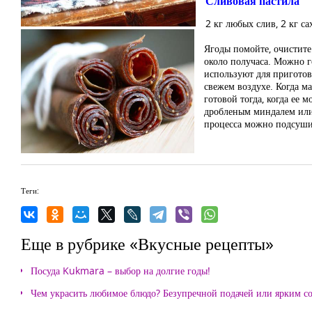
Сливовая пастила
2 кг любых слив, 2 кг са
Ягоды помойте, очистите
около получаса. Можно го
используют для приготов
свежем воздухе. Когда ма
готовой тогда, когда ее 
дробленым миндалем или 
процесса можно подсушив
Теги:
Еще в рубрике «Вкусные рецепты»
Посуда Kukmara – выбор на долгие годы!
Чем украсить любимое блюдо? Безупречной подачей или ярким с