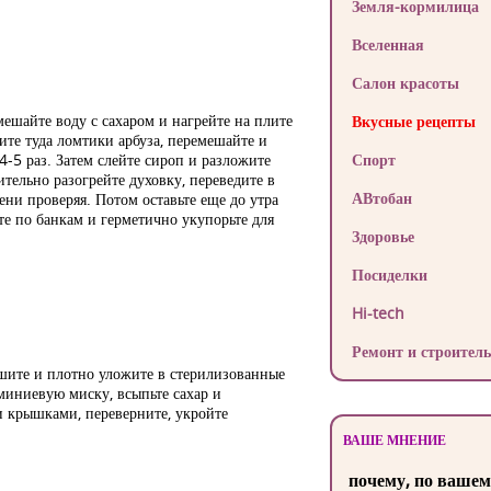
Земля-кормилица
Вселенная
Салон красоты
мешайте воду с сахаром и нагрейте на плите
Вкусные рецепты
ите туда ломтики арбуза, перемешайте и
4-5 раз. Затем слейте сироп и разложите
Спорт
тельно разогрейте духовку, переведите в
АВтобан
ени проверяя. Потом оставьте еще до утра
е по банкам и герметично укупорьте для
Здоровье
Посиделки
Hi-tech
Ремонт и строитель
ушите и плотно уложите в стерилизованные
юминиевую миску, всыпьте сахар и
и крышками, переверните, укройте
ВАШЕ МНЕНИЕ
почему, по вашем