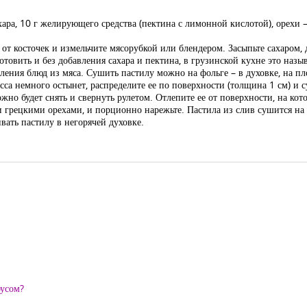
хара, 10 г желирующего средства (пектина с лимонной кислотой), орехи –
 от косточек и измельчите мясорубкой или блендером. Засыпьте сахаром, 
товить и без добавления сахара и пектина, в грузинской кухне это назы
ления блюд из мяса. Сушить пастилу можно на фольге – в духовке, на пл
сса немного остынет, распределите ее по поверхности (толщина 1 см) и 
можно будет снять и свернуть рулетом. Отлепите ее от поверхности, на ко
грецкими орехами, и порционно нарежьте. Пастила из слив сушится на в
ать пастилу в негорячей духовке.
оусом?