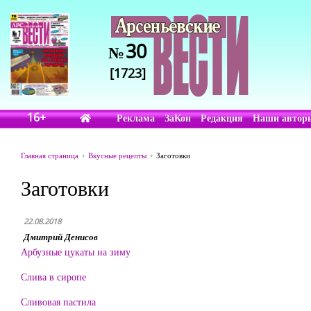
30
№
[1723]
16+
Реклама
ЗаКон
Редакция
Наши автор
Главная страница
Вкусные рецепты
Заготовки
Заготовки
22.08.2018
Дмитрий Денисов
Арбузные цукаты на зиму
Слива в сиропе
Сливовая пастила