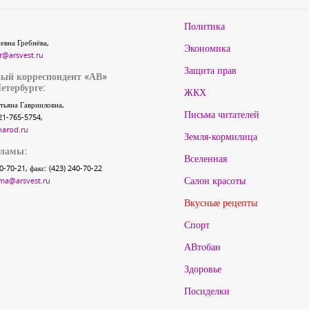
Политика
евна Гребнёва,
Экономика
r@arsvest.ru
Защита прав
ый корреспондент «АВ»
етербурге:
ЖКХ
тьяна Гаврииловна,
Письма читателей
21-765-5754,
narod.ru
Земля-кормилица
кламы:
Вселенная
40-70-21, факс: (423) 240-70-22
Салон красоты
ma@arsvest.ru
Вкусные рецепты
Спорт
АВтобан
Здоровье
Посиделки