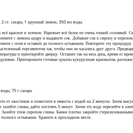
 2 ст. сахара, 1 крупный лимон, 350 мл воды.
 всё красное и зеленое. Нарежьте всё белое не очень тонкой соломкой. С
Снимите с лимона цедру и выдавите сок. Добавьте сок к сиропу и перелож
имите с огня и оставьте до полного остывания. Повторите эту процедуру 
ыстеленный пергаментом так, чтобы они не касались друг друга. Предвари
ратуры и приоткройте дверцу. Оставьте так на весь день, время от врем
 духовки. Припорошите готовые цукаты кукурузным крахмалом, разложит
воды, 75 г сахара.
те от хвостиков и поместите в емкость с водой на 2 минуты. Затем выс
и залейте сливы, дайте постоять 5 минут. Затем эту воду перелейте в ал
. Залейте этим сиропом сливы. Банки плотно закройте стерилизованным
 полного остывания. Храните в прохладном месте.