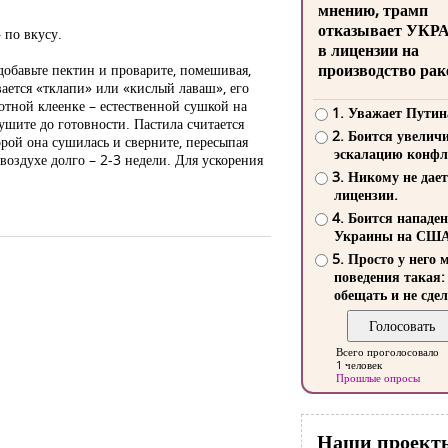
мнению, трамп
отказывает УКР
 по вкусу.
в лицензии на
производство рак
добавьте пектин и проварите, помешивая,
вается «тклапи» или «кислый лаваш», его
отной клеенке – естественной сушкой на
1. Уважает Путин
сушите до готовности. Пастила считается
2. Боится увелич
торой она сушилась и сверните, пересыпая
эскалацию конфл
оздухе долго – 2-3 недели. Для ускорения
3. Никому не дает
лицензии.
4. Боится нападе
Украины на СШ
5. Просто у него 
поведения такая:
обещать и не сдел
Всего проголосовало
1 человек
Прошлые опросы
Наши проект