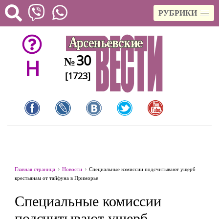
РУБРИКИ
30
№
H
[1723]
Главная страница
Новости
Специальные комиссии подсчитывают ущерб
крестьянам от тайфуна в Приморье
Специальные комиссии
подсчитывают ущерб