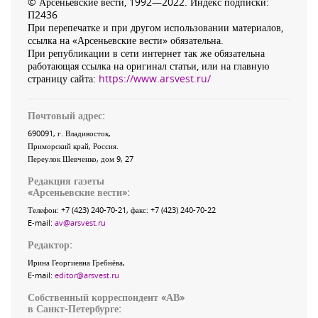
© Арсеньевские вести, 1992—2022. Индекс подписки:
П2436
При перепечатке и при другом использовании материалов,
ссылка на «Арсеньевские вести» обязательна.
При републикации в сети интернет так же обязательна
работающая ссылка на оригинал статьи, или на главную
страницу сайта:
https://www.arsvest.ru/
Почтовый адрес:
690091
, г.
Владивосток
,
Приморский край
,
Россия
.
Переулок Шевченко
, дом 9, 27
Редакция газеты
«
Арсеньевские вести
»:
Телефон:
+7 (423) 240-70-21
, факс:
+7 (423) 240-70-22
E-mail:
av@arsvest.ru
Редактор:
Ирина Георгиевна Гребнёва,
E-mail:
editor@arsvest.ru
Собственный корреспондент «АВ»
в Санкт-Петербурге: