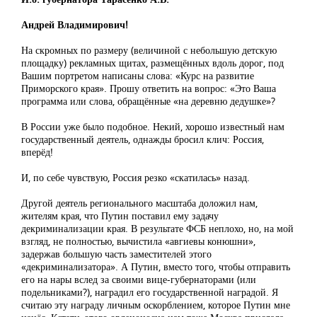
Андрей Владимирович!
На скромных по размеру (величиной с небольшую детскую
площадку) рекламных щитах, размещённых вдоль дорог, под
Вашим портретом написаны слова: «Курс на развитие
Приморского края». Прошу ответить на вопрос: «Это Ваша
программа или слова, обращённые «на деревню дедушке»?
В России уже было подобное. Некий, хорошо известный нам
государственный деятель, однажды бросил клич: Россия,
вперёд!
И, по себе чувствую, Россия резко «скатилась» назад.
Другой деятель регионального масштаба доложил нам,
жителям края, что Путин поставил ему задачу
декриминализации края. В результате ФСБ неплохо, но, на мой
взгляд, не полностью, вычистила «авгиевы конюшни»,
задержав большую часть заместителей этого
«декриминализатора». А Путин, вместо того, чтобы отправить
его на нары вслед за своими вице-губернаторами (или
подельниками?), наградил его государственной наградой. Я
считаю эту награду личным оскорблением, которое Путин мне