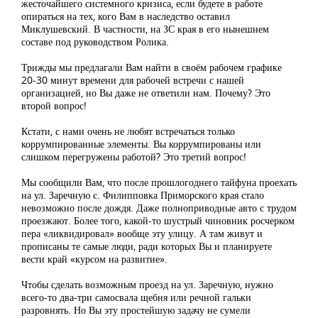
жесточайшего системного кризиса, если будете в работе
опираться на тех, кого Вам в наследство оставил
Миклушевский. В частности, на ЗС края в его нынешнем
составе под руководством Ролика.
Трижды мы предлагали Вам найти в своём рабочем графике
20-30 минут времени для рабочей встречи с нашей
организацией, но Вы даже не ответили нам. Почему? Это
второй вопрос!
Кстати, с нами очень не любят встречаться только
коррумпированные элементы. Вы коррумпированы или
слишком перегружены работой? Это третий вопрос!
Мы сообщили Вам, что после прошлогоднего тайфуна проехать
на ул. Заречную с. Филипповка Приморского края стало
невозможно после дождя. Даже полноприводные авто с трудом
проезжают. Более того, какой-то шустрый чиновник росчерком
пера «ликвидировал» вообще эту улицу. А там живут и
прописаны те самые люди, ради которых Вы и планируете
вести край «курсом на развитие».
Чтобы сделать возможным проезд на ул. Заречную, нужно
всего-то два-три самосвала щебня или речной гальки
разровнять. Но Вы эту простейшую задачу не сумели