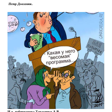
Петр Довганюк.
И.о. губернатора Тарасенко А.В.