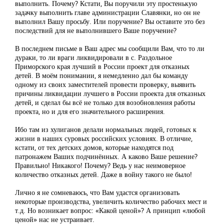
выполнить. Почему? Кстати, Вы поручили эту простенькую
задачку выполнить главе администрации Славянки, но он не
выполнил Вашу просьбу. Или поручение? Вы оставите это без
последствий для не выполнившего Ваше поручение?
В последнем письме в Ваш адрес мы сообщили Вам, что то ли
дураки, то ли враги ликвидировали в с. Раздольное
Приморского края лучший в России проект для отказных
детей. В моём понимании, я немедленно дал бы команду
одному из своих заместителей провести проверку, выявить
причины ликвидации лучшего в России проекта для отказных
детей, и сделал бы всё не только для возобновления работы
проекта, но и для его значительного расширения.
Ибо там из хулиганов делали нормальных людей, готовых к
жизни в наших суровых российских условиях. В отличие,
кстати, от тех детских домов, которые находятся под
патронажем Ваших подчинённых. А каково Ваше решение?
Правильно! Никакого! Почему? Ведь у нас неимоверное
количество отказных детей. Даже в войну такого не было!
Лично я не сомневаюсь, что Вам удастся организовать
некоторые производства, увеличить количество рабочих мест и
т.д. Но возникает вопрос: «Какой ценой»? А принцип «любой
ценой» нас не устраивает.