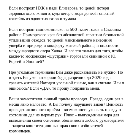
Если построят НХК в пади Елизарова, то ценой потери
здоровья всего живого, куда ветер с моря донесёт опасный
коктейль из ядовитых газов и тумана.
Если построят свинокомплекс на 500 тысяч голов в Спасском
районе Приморского края без абсолютной гарантии безопасной
утилизации отходов, то ценой максимального нанесения
ущерба и природе, и комфорту жителей района, и опасности
международного озера Ханка. И всё это только для того, чтобы
какие-то московские «шустряки» торговали свининой с Ю.
Кореей и Японией?
Про угольные терминалы Вам даже рассказывать не нужно. Но
и здесь Вы уже натворили беды, разрешив до 2020 года
травить жителей Находки угольной пылью, как я считаю. Или я
ошибаюсь? Если «ДА», то прошу поправить меня.
Ваши заместители личный приём проводят. Правда, один раз в
месяц явно маловато. А Вы почему нарушаете закон? Ценность
проведения личного приёма - возможность узнавать правду о
состоянии дел из первых рук. Плюс – вынужденная мера для
выполнения своей основной обязанности любого руководителя
– защита конституционных прав своих избирателей-
кормильцев.