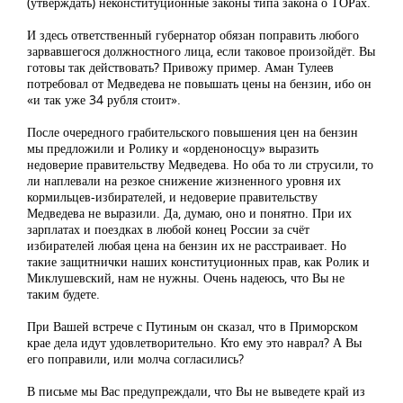
(утверждать) неконституционные законы типа закона о ТОРах.
И здесь ответственный губернатор обязан поправить любого
зарвавшегося должностного лица, если таковое произойдёт. Вы
готовы так действовать? Привожу пример. Аман Тулеев
потребовал от Медведева не повышать цены на бензин, ибо он
«и так уже 34 рубля стоит».
После очередного грабительского повышения цен на бензин
мы предложили и Ролику и «орденоносцу» выразить
недоверие правительству Медведева. Но оба то ли струсили, то
ли наплевали на резкое снижение жизненного уровня их
кормильцев-избирателей, и недоверие правительству
Медведева не выразили. Да, думаю, оно и понятно. При их
зарплатах и поездках в любой конец России за счёт
избирателей любая цена на бензин их не расстраивает. Но
такие защитнички наших конституционных прав, как Ролик и
Миклушевский, нам не нужны. Очень надеюсь, что Вы не
таким будете.
При Вашей встрече с Путиным он сказал, что в Приморском
крае дела идут удовлетворительно. Кто ему это наврал? А Вы
его поправили, или молча согласились?
В письме мы Вас предупреждали, что Вы не выведете край из