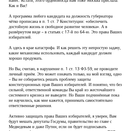
нанёс. Кстати, этого орденоносца нам тоже Москва прислала.
Как и Вас!
А программа любого кандидата на должность губернатора
чётко прописана в п. 1 ст. 7 Конституции: «обеспечить
достойную жизнь и свободное развитие человека». А в
развёрнутом виде – в статьях с 17-й по 64-ю. Это права Ваших
избирателей.
А здесь в крае катастрофа. И как решить эту непростую задачу,
какие механизмы использовать, каждый кандидат должен
хорошо продумать.
Но Вы, считаю, в нарушение п. 1 ст. 13 ФЗ-59, не проводите
личный приём. Это может означать только, на мой взгляд, одно
– Вы не собираетесь решать проблему защиты
конституционных прав Ваших избирателей. И понятно, что без
сильной, ответственной команды Вы край из жесточайшего
системного кризиса не выведете. Но Ваши подчинённые пока
не научились, как мне кажется, принимать самостоятельно
ответственные решения.
Активно защищать права Ваших избирателей, я уверен, Вам
будут мешать депутаты Госдумы, правительство во главе с
Медведевым и даже Путин, если он будет подписывать