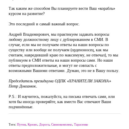
Так каким же способом Вы планируете вести Ваш «корабль»
курсом на развитие?
Это последний и самый важный вопрос.
Андрей Владимирович, мы практикуем задавать вопросы
любому должностному лицу с дублированием в СМИ. В
случае, если мы не получаем ответы на наши вопросы по
существу или вообще не получаем (орденоносец, как мы
считаем, навредивший краю по максимуму, не отвечал), то мы
публикуем в СМИ ответы на наши вопросы сами. Но наши
ответы предположительные, и могут не совпасть с
возможными Вашими ответами. Думаю, это не в Вашу пользу.
Председатель президиума ОДПК «ХРАНИТЕЛИ ЗАКОНА»
Петр Довганюк.
P.S.: И научитесь, пожалуйста, на письма отвечать сами, или
хотя бы иногда проверяйте, как вместо Вас отвечают Ваши
подчинённые.
Теги:
Путин
,
Кризис
,
Дорога
,
Свинокомплекс
,
Тарасенко