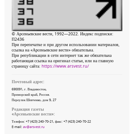
© Арсеньевские вести, 1992—2022. Индекс подписки:
П2436
При перепечатке и при другом использовании материалов,
ссылка на «Арсеньевские вести» обязательна.
При републикации в сети интернет так же обязательна
работающая ссылка на оригинал статьи, или на главную
страницу сайта:
https://www.arsvest.ru/
Почтовый адрес:
690091
, г.
Владивосток
,
Приморский край
,
Россия
.
Переулок Шевченко
, дом 9, 27
Редакция газеты
«
Арсеньевские вести
»:
Телефон:
+7 (423) 240-70-21
, факс:
+7 (423) 240-70-22
E-mail:
av@arsvest.ru