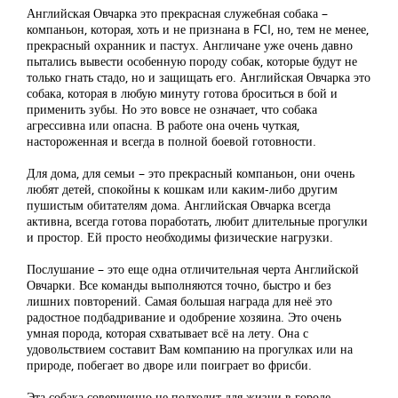
Английская Овчарка это прекрасная служебная собака –
компаньон, которая, хоть и не признана в FCI, но, тем не менее,
прекрасный охранник и пастух. Англичане уже очень давно
пытались вывести особенную породу собак, которые будут не
только гнать стадо, но и защищать его. Английская Овчарка это
собака, которая в любую минуту готова броситься в бой и
применить зубы. Но это вовсе не означает, что собака
агрессивна или опасна. В работе она очень чуткая,
настороженная и всегда в полной боевой готовности.
Для дома, для семьи – это прекрасный компаньон, они очень
любят детей, спокойны к кошкам или каким-либо другим
пушистым обитателям дома. Английская Овчарка всегда
активна, всегда готова поработать, любит длительные прогулки
и простор. Ей просто необходимы физические нагрузки.
Послушание – это еще одна отличительная черта Английской
Овчарки. Все команды выполняются точно, быстро и без
лишних повторений. Самая большая награда для неё это
радостное подбадривание и одобрение хозяина. Это очень
умная порода, которая схватывает всё на лету. Она с
удовольствием составит Вам компанию на прогулках или на
природе, побегает во дворе или поиграет во фрисби.
Эта собака совершенно не подходит для жизни в городе,