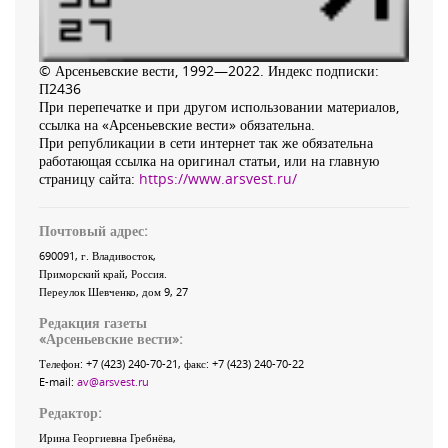
© Арсеньевские вести, 1992—2022. Индекс подписки:
П2436
При перепечатке и при другом использовании материалов,
ссылка на «Арсеньевские вести» обязательна.
При републикации в сети интернет так же обязательна
работающая ссылка на оригинал статьи, или на главную
страницу сайта:
https://www.arsvest.ru/
Почтовый адрес:
690091
, г.
Владивосток
,
Приморский край
,
Россия
.
Переулок Шевченко
, дом 9, 27
Редакция газеты
«
Арсеньевские вести
»:
Телефон:
+7 (423) 240-70-21
, факс:
+7 (423) 240-70-22
E-mail:
av@arsvest.ru
Редактор:
Ирина Георгиевна Гребнёва,