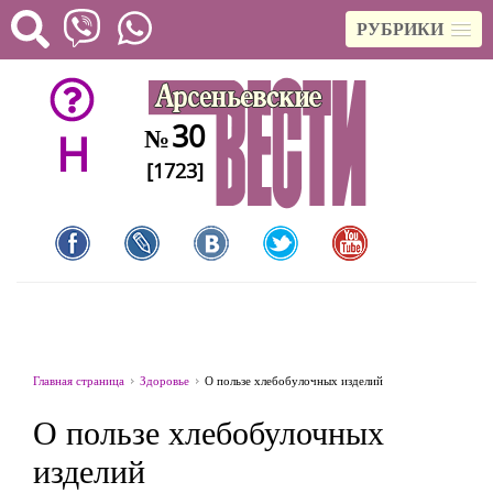
РУБРИКИ
30
№
H
[1723]
Главная страница
Здоровье
О пользе хлебобулочных изделий
О пользе хлебобулочных
изделий