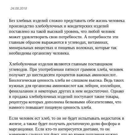
24.08.2018
Без хлебных изделий сложно представить себе жизнь человека.
производство хлебобулочных и кондитерских изделий
поставлено на такой высокий уровень, что любой человек
может удовлетворить свои потребности. А потребности эти
главным образом выражаются в углеводах, витаминах,
минеральных веществах и пищевых волокнах, которые так
необходимы организму человека.
Хлебобулочные изделия являются главным поставщиком
углеводов. При употреблении пятисот граммов хлеба, человек
получает до шестидесяти процентов важных аминокислот.
Биологическая ценность хлеба не слишком высока. Ведь таких
нужных для организма аминокислот как лейцин, изолейцин,
фенилаланин и некоторых других в нем недостаточно. Однако
в продажа хлебобулочных изделий поступают такие товары,
рецептура которых дополнена белковыми обогатителями, что
намного повышает пищевую ценность хлеба.
Если человек ест хлеб, то он не будет испытывать недостаток в
железе, а также будет получать достаточную долю фосфора и
марганцовки. Если кто-то интересуется диетами, то он
наверняка слышал тот факт, что во время похудения нужно