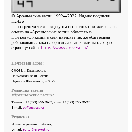
© Арсеньевские вести, 1992—2022. Индекс подписки:
П2436
При перепечатке и при другом использовании материалов,
ссылка на «Арсеньевские вести» обязательна.
При републикации в сети интернет так же обязательна
работающая ссылка на оригинал статьи, или на главную
страницу сайта:
https://www.arsvest.ru/
Почтовый адрес:
690091
, г.
Владивосток
,
Приморский край
,
Россия
.
Переулок Шевченко
, дом 9, 27
Редакция газеты
«
Арсеньевские вести
»:
Телефон:
+7 (423) 240-70-21
, факс:
+7 (423) 240-70-22
E-mail:
av@arsvest.ru
Редактор:
Ирина Георгиевна Гребнёва,
E-mail:
editor@arsvest.ru