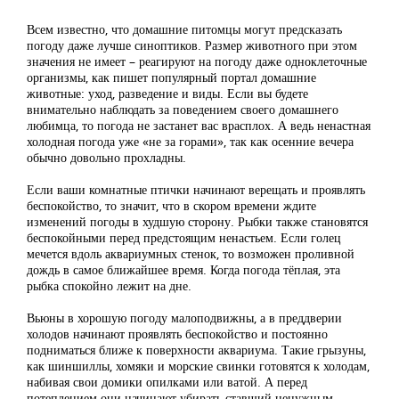
Всем известно, что домашние питомцы могут предсказать
погоду даже лучше синоптиков. Размер животного при этом
значения не имеет – реагируют на погоду даже одноклеточные
организмы, как пишет популярный портал домашние
животные: уход, разведение и виды. Если вы будете
внимательно наблюдать за поведением своего домашнего
любимца, то погода не застанет вас врасплох. А ведь ненастная
холодная погода уже «не за горами», так как осенние вечера
обычно довольно прохладны.
Если ваши комнатные птички начинают верещать и проявлять
беспокойство, то значит, что в скором времени ждите
изменений погоды в худшую сторону. Рыбки также становятся
беспокойными перед предстоящим ненастьем. Если голец
мечется вдоль аквариумных стенок, то возможен проливной
дождь в самое ближайшее время. Когда погода тёплая, эта
рыбка спокойно лежит на дне.
Вьюны в хорошую погоду малоподвижны, а в преддверии
холодов начинают проявлять беспокойство и постоянно
подниматься ближе к поверхности аквариума. Такие грызуны,
как шиншиллы, хомяки и морские свинки готовятся к холодам,
набивая свои домики опилками или ватой. А перед
потеплением они начинают убирать ставший ненужным