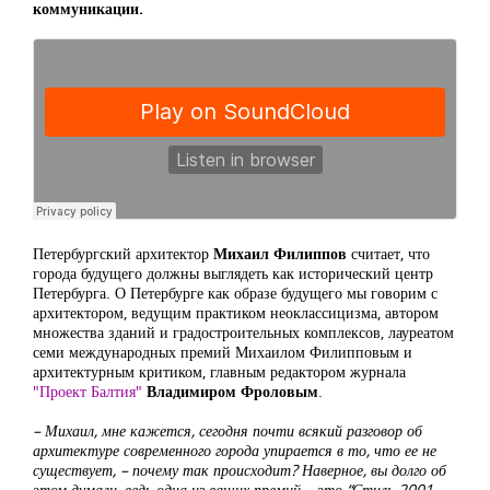
коммуникации.
Петербургский архитектор
Михаил Филиппов
считает, что
города будущего должны выглядеть как исторический центр
Петербурга. О Петербурге как образе будущего мы говорим с
архитектором, ведущим практиком неоклассицизма, автором
множества зданий и градостроительных комплексов, лауреатом
семи международных премий Михаилом Филипповым и
архитектурным критиком, главным редактором журнала
"Проект Балтия"
Владимиром Фроловым
.
– Михаил, мне кажется, сегодня почти всякий разговор об
архитектуре современного города упирается в то, что ее не
существует, – почему так происходит? Наверное, вы долго об
этом думали, ведь одна из ваших премий – это “Стиль 2001