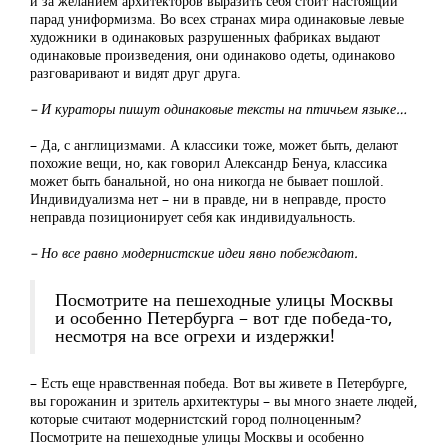
и за желанием архитекторов выразить себя стоит настоящий
парад униформизма. Во всех странах мира одинаковые левые
художники в одинаковых разрушенных фабриках выдают
одинаковые произведения, они одинаково одеты, одинаково
разговаривают и видят друг друга.
– И кураторы пишут одинаковые тексты на птичьем языке…
– Да, с англицизмами. А классики тоже, может быть, делают
похожие вещи, но, как говорил Александр Бенуа, классика
может быть банальной, но она никогда не бывает пошлой.
Индивидуализма нет – ни в правде, ни в неправде, просто
неправда позиционирует себя как индивидуальность.
– Но все равно модернистские идеи явно побеждают.
Посмотрите на пешеходные улицы Москвы
и особенно Петербурга – вот где победа-то,
несмотря на все огрехи и издержки!
– Есть еще нравственная победа. Вот вы живете в Петербурге,
вы горожанин и зритель архитектуры – вы много знаете людей,
которые считают модернистский город полноценным?
Посмотрите на пешеходные улицы Москвы и особенно