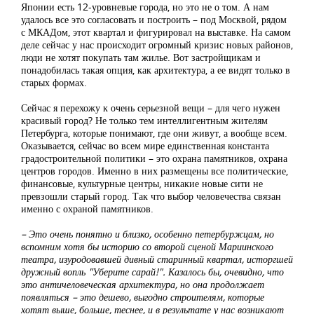
Японии есть 12-уровневые города, но это не о том. А нам
удалось все это согласовать и построить – под Москвой, рядом
с МКАДом, этот квартал и фигурировал на выставке. На самом
деле сейчас у нас происходит огромный кризис новых районов,
люди не хотят покупать там жилье. Вот застройщикам и
понадобилась такая опция, как архитектура, а ее видят только в
старых формах.
Сейчас я перехожу к очень серьезной вещи – для чего нужен
красивый город? Не только тем интеллигентным жителям
Петербурга, которые понимают, где они живут, а вообще всем.
Оказывается, сейчас во всем мире единственная константа
градостроительной политики – это охрана памятников, охрана
центров городов. Именно в них размещены все политические,
финансовые, культурные центры, никакие новые сити не
превзошли старый город. Так что выбор человечества связан
именно с охраной памятников.
– Это очень понятно и близко, особенно петербуржцам, но
вспомним хотя бы историю со второй сценой Мариинского
театра, изуродовавшей дивный старинный квартал, исторгшей
дружный вопль "Уберите сарай!". Казалось бы, очевидно, что
это античеловеческая архитектура, но она продолжает
появляться – это дешево, выгодно строителям, которые
хотят выше, больше, теснее, и в результате у нас возникают