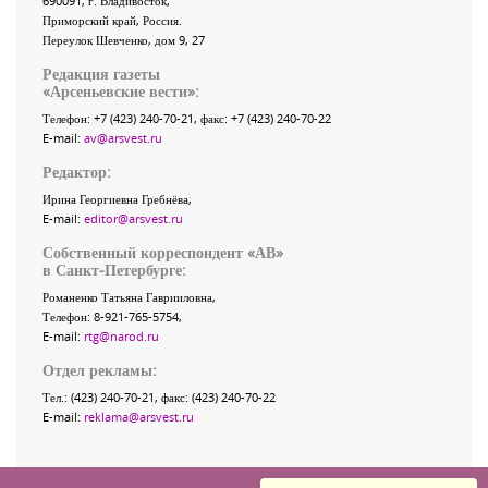
690091
, г.
Владивосток
,
Приморский край
,
Россия
.
Переулок Шевченко
, дом 9, 27
Редакция газеты
«
Арсеньевские вести
»:
Телефон:
+7 (423) 240-70-21
, факс:
+7 (423) 240-70-22
E-mail:
av@arsvest.ru
Редактор:
Ирина Георгиевна Гребнёва,
E-mail:
editor@arsvest.ru
Собственный корреспондент «АВ»
в Санкт-Петербурге:
Романенко Татьяна Гаврииловна,
Телефон: 8-921-765-5754,
E-mail:
rtg@narod.ru
Отдел рекламы:
Тел.: (423) 240-70-21, факс: (423) 240-70-22
E-mail:
reklama@arsvest.ru