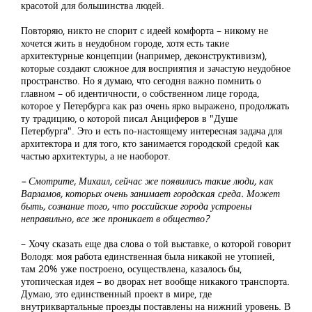
красотой для большинства людей.
Повторяю, никто не спорит с идеей комфорта – никому не
хочется жить в неудобном городе, хотя есть такие
архитектурные концепции (например, деконструктивизм),
которые создают сложное для восприятия и зачастую неудобное
пространство. Но я думаю, что сегодня важно помнить о
главном – об идентичности, о собственном лице города,
которое у Петербурга как раз очень ярко выражено, продолжать
ту традицию, о которой писал Анциферов в "Душе
Петербурга". Это и есть по-настоящему интересная задача для
архитектора и для того, кто занимается городской средой как
частью архитектуры, а не наоборот.
– Смотрите, Михаил, сейчас же появились такие люди, как
Варламов, которых очень занимает городская среда. Может
быть, сознание того, что российские города устроены
неправильно, все же проникает в общество?
– Хочу сказать еще два слова о той выставке, о которой говорит
Володя: моя работа единственная была никакой не утопией,
там 20% уже построено, осуществлена, казалось бы,
утопическая идея – во дворах нет вообще никакого транспорта.
Думаю, это единственный проект в мире, где
внутриквартальные проезды поставлены на нижний уровень. В