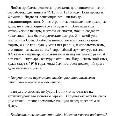
– Любая проблема решается проектами, доставшимися нам от
разработок, сделанных в 1913 или 1916 году. Есть проекты
Фомина и Лидваля, решающие все – вплоть до
кондиционирования. У нас строились великолепные доходные
дома, но с революцией все это рухнуло. Всем нравятся
исторические центры, и чтобы их спасти, можно создавать
локальные – как бы исторические центры. Я и такой уже
построил в Сочи. Альберти полностью копировал старые
формы, а я не копирую, у меня нет реплик, я использую темы,
стоявшие намеками во всей европейской архитектуре начала
ХХ века – например, использование псевдоантичных руин. А
вот сталинскую архитектуру я отрицаю. Надо искать свой язык,
делая старт с 1916 года, когда был построен последний дом в
духе неоклассицизма.
– Получится ли переломить тенденцию строительства
страшных многоэтажных гетто?
– Завтра это сносить не будут. Но никто не считает их
архитектурой: это фоновые бараки. В хрущевках хотя бы была
романтика – такие временные станции перед перелетом на
Луну.
– Владимир, а вы верите, что идеи Михаила смогут победить?