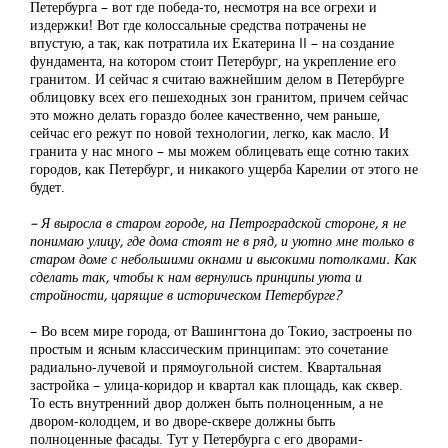
Петербурга – вот где победа-то, несмотря на все огрехи и
издержки! Вот где колоссальные средства потрачены не
впустую, а так, как потратила их Екатерина II – на создание
фундамента, на котором стоит Петербург, на укрепление его
гранитом. И сейчас я считаю важнейшим делом в Петербурге
облицовку всех его пешеходных зон гранитом, причем сейчас
это можно делать гораздо более качественно, чем раньше,
сейчас его режут по новой технологии, легко, как масло. И
гранита у нас много – мы можем облицевать еще сотню таких
городов, как Петербург, и никакого ущерба Карелии от этого не
будет.
– Я выросла в старом городе, на Петроградской стороне, я не
понимаю улицу, где дома стоят не в ряд, и уютно мне только в
старом доме с небольшими окнами и высокими потолками. Как
сделать так, чтобы к нам вернулись принципы уюта и
стройности, царящие в историческом Петербурге?
– Во всем мире города, от Вашингтона до Токио, застроены по
простым и ясным классическим принципам: это сочетание
радиально-лучевой и прямоугольной систем. Квартальная
застройка – улица-коридор и квартал как площадь, как сквер.
То есть внутренний двор должен быть полноценным, а не
двором-колодцем, и во дворе-сквере должны быть
полноценные фасады. Тут у Петербурга с его дворами-