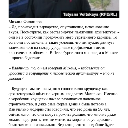
Михаил Филиппов
– Да, происходит варварство, опустошение, исчезновение
вкуса. Посмотрите, как реставрируют памятники архитектуры –
они не в состоянии продолжить метр утраченного карниза. То
есть они поставлены в такие условия, что им нужно двинуть
залежавшиеся на складе уродливые профилечки вместо
классических обломов. В Петербурге этого меньше, а в Москве
– просто бедствие.
– Владимир, то, о чем говорит Михаил, – избавление от
уродства и возращение к человеческой архитектуре – это не
утопия?
– Будущего мы не знаем, но я сопоставляю хрущевку как
архитектурный объект с черным квадратом Малевича. Именно
с коробочки хрущевки начало развиваться панельное
строительство, и даже сама форма здания была потеряна.
Изначально модернисты говорили, что это дома на 50 лет,
сейчас ясно, что они могут прожить дольше, что многие даже
можно надстроить, тем не менее, их моральное устаревание
было заложено изначально. Вероятно, что-то подобное будет