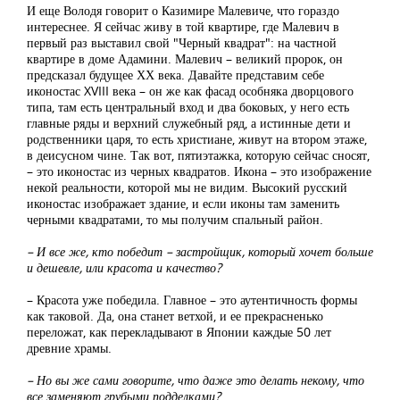
И еще Володя говорит о Казимире Малевиче, что гораздо
интереснее. Я сейчас живу в той квартире, где Малевич в
первый раз выставил свой "Черный квадрат": на частной
квартире в доме Адамини. Малевич – великий пророк, он
предсказал будущее ХХ века. Давайте представим себе
иконостас XVIII века – он же как фасад особняка дворцового
типа, там есть центральный вход и два боковых, у него есть
главные ряды и верхний служебный ряд, а истинные дети и
родственники царя, то есть христиане, живут на втором этаже,
в деисусном чине. Так вот, пятиэтажка, которую сейчас сносят,
– это иконостас из черных квадратов. Икона – это изображение
некой реальности, которой мы не видим. Высокий русский
иконостас изображает здание, и если иконы там заменить
черными квадратами, то мы получим спальный район.
– И все же, кто победит – застройщик, который хочет больше
и дешевле, или красота и качество?
– Красота уже победила. Главное – это аутентичность формы
как таковой. Да, она станет ветхой, и ее прекрасненько
переложат, как перекладывают в Японии каждые 50 лет
древние храмы.
– Но вы же сами говорите, что даже это делать некому, что
все заменяют грубыми подделками?