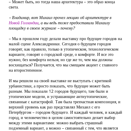
– Может быть, но тогда наша архитектура – это образ конца
света.
– Владимир, вот Михаил прочел лекцию об архитектуре в
Новой Голландии
, а вы ведь тоже предоставили Михаилу
площадку в своем журнале – почему?
– Мы в прошлом году делали выставку про будущее городов на
малой сцене Александринки. Сегодня о будущем городов
говорят, как правило, только в утопическом, технологическом
варианте, говорят о городской среде, о комфорте. И все это
нужно, без комфорта нельзя, но где же то, чем мы должны
восхищаться? Получается, что мы смещаем акцент с главного
на второстепенное.
И мы решили на своей выставке не выступать с критикой
урбанистики, а просто показать, что будущее может быть
разным. Мы показали 12 городов будущего, там были и
утопические модели, и устрашающие антиутопические,
связанные с катастрофой. Там была трехчастная композиция, и
верхний уровень как раз представлял Михаил с его
Петербургом – городом будущего. И каждый человек, и каждый
город, и человечество в целом самостоятельно делает выбор
между этими вариантами: можно выбрать страшный
подземный вариант, а можно – связанный с тем, что является