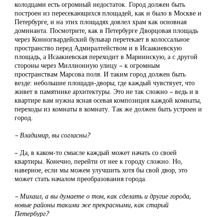
колодцами есть огромный недостаток. Город должен быть
построен из пересекающихся площадей, как и было в Москве и
Петербурге, и на этих площадях довлел храм как основная
доминанта. Посмотрите, как в Петербурге Дворцовая площадь
через Конногвардейский бульвар перетекает в колоссальное
пространство перед Адмиралтейством и в Исаакиевскую
площадь, а Исаакиевская переходит в Мариинскую, а с другой
стороны через Миллионную улицу – к огромным
пространствам Марсова поля. И таким город должен быть
везде: небольшие площади-дворы, где каждый чувствует, что
живет в памятнике архитектуры. Это не так сложно – ведь и в
квартире вам нужна ясная осевая композиция каждой комнаты,
переходы из комнаты в комнату. Так же должен быть устроен и
город.
– Владимир, вы согласны?
– Да, в каком-то смысле каждый может начать со своей
квартиры. Конечно, перейти от нее к городу сложно. Но,
наверное, если мы можем улучшить хотя бы свой двор, это
может стать началом преобразования города.
– Михаил, а вы думаете о том, как сделать и другие города,
новые районы такими же прекрасными, как старый
Петербург?