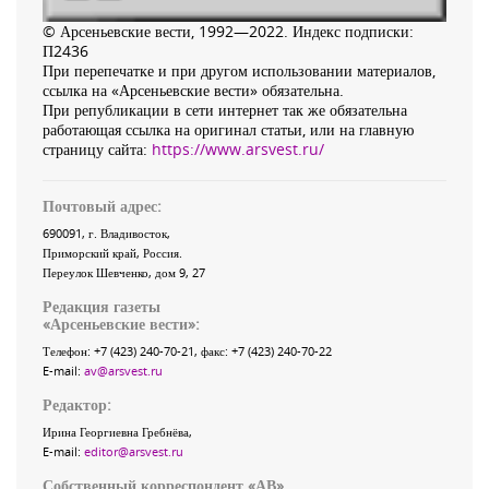
© Арсеньевские вести, 1992—2022. Индекс подписки:
П2436
При перепечатке и при другом использовании материалов,
ссылка на «Арсеньевские вести» обязательна.
При републикации в сети интернет так же обязательна
работающая ссылка на оригинал статьи, или на главную
страницу сайта:
https://www.arsvest.ru/
Почтовый адрес:
690091
, г.
Владивосток
,
Приморский край
,
Россия
.
Переулок Шевченко
, дом 9, 27
Редакция газеты
«
Арсеньевские вести
»:
Телефон:
+7 (423) 240-70-21
, факс:
+7 (423) 240-70-22
E-mail:
av@arsvest.ru
Редактор:
Ирина Георгиевна Гребнёва,
E-mail:
editor@arsvest.ru
Собственный корреспондент «АВ»