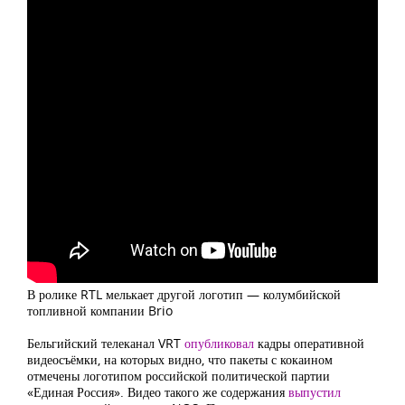
В ролике RTL мелькает другой логотип — колумбийской
топливной компании Brio
Бельгийский телеканал VRT
опубликовал
кадры оперативной
видеосъёмки, на которых видно, что пакеты с кокаином
отмечены логотипом российской политической партии
«Единая Россия». Видео такого же содержания
выпустил