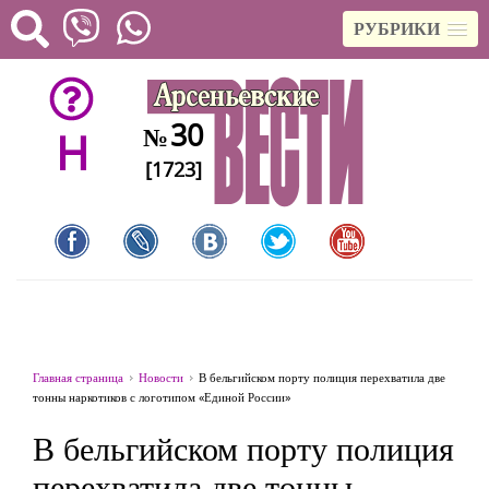
РУБРИКИ
30
№
H
[1723]
Главная страница
Новости
В бельгийском порту полиция перехватила две
тонны наркотиков с логотипом «Единой России»
В бельгийском порту полиция
перехватила две тонны