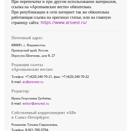
При перепечатке и при другом использовании материалов,
ссылка на «Арсеньевские вести» обязательна.
При републикации в сети интернет так же обязательна
работающая ссылка на оригинал статьи, или на главную
страницу сайта:
https://www.arsvest.ru/
Почтовый адрес:
690091
, г.
Владивосток
,
Приморский край
,
Россия
.
Переулок Шевченко
, дом 9, 27
Редакция газеты
«
Арсеньевские вести
»:
Телефон:
+7 (423) 240-70-21
, факс:
+7 (423) 240-70-22
E-mail:
av@arsvest.ru
Редактор:
Ирина Георгиевна Гребнёва,
E-mail:
editor@arsvest.ru
Собственный корреспондент «АВ»
в Санкт-Петербурге:
Романенко Татьяна Гаврииловна,
Телефон: 8-921-765-5754,