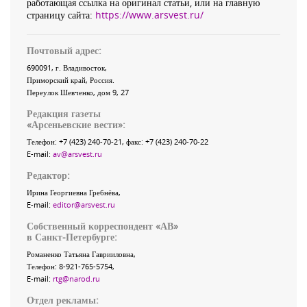
работающая ссылка на оригинал статьи, или на главную
страницу сайта:
https://www.arsvest.ru/
Почтовый адрес:
690091
, г.
Владивосток
,
Приморский край
,
Россия
.
Переулок Шевченко
, дом 9, 27
Редакция газеты
«
Арсеньевские вести
»:
Телефон:
+7 (423) 240-70-21
, факс:
+7 (423) 240-70-22
E-mail:
av@arsvest.ru
Редактор:
Ирина Георгиевна Гребнёва,
E-mail:
editor@arsvest.ru
Собственный корреспондент «АВ»
в Санкт-Петербурге:
Романенко Татьяна Гаврииловна,
Телефон: 8-921-765-5754,
E-mail:
rtg@narod.ru
Отдел рекламы: