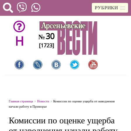
РУБРИКИ
30
№
H
[1723]
Главная страница
Новости
Комиссии по оценке ущерба от наводнения
начали работу в Приморье
Комиссии по оценке ущерба
от наводнения начали работу