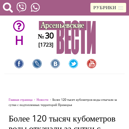
РУБРИКИ
30
№
H
[1723]
Главная страница
Новости
Более 120 тысяч кубометров воды откачали за
сутки с подтопленных территорий Приморья
Более 120 тысяч кубометров
воды откачали за сутки с