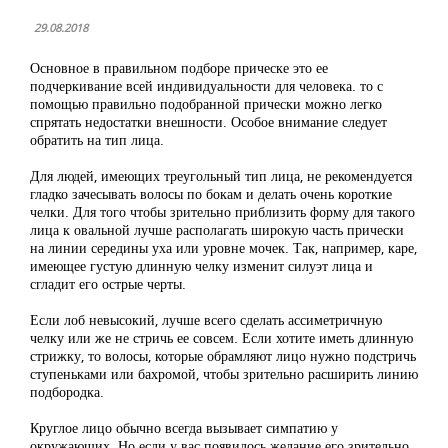
29.08.2018
Основное в правильном подборе прическе это ее
подчеркивание всей индивидуальности для человека. то с
помощью правильно подобранной прически можно легко
спрятать недостатки внешности. Особое внимание следует
обратить на тип лица.
Для людей, имеющих треугольный тип лица, не рекомендуется
гладко зачесывать волосы по бокам и делать очень короткие
челки. Для того чтобы зрительно приблизить форму для такого
лица к овальной лучше располагать широкую часть прически
на линии середины уха или уровне мочек. Так, например, каре,
имеющее густую длинную челку изменит силуэт лица и
сгладит его острые черты.
Если лоб невысокий, лучше всего сделать ассиметричную
челку или же не стричь ее совсем. Если хотите иметь длинную
стрижку, то волосы, которые обрамляют лицо нужно подстричь
ступеньками или бахромой, чтобы зрительно расширить линию
подбородка.
Круглое лицо обычно всегда вызывает симпатию у
окружающих. Но если у вас появилось желание его зрительно