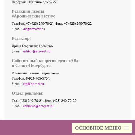
Переулок Шевченко
, дом 9, 27
Редакция газеты
«
Арсеньевские вести
»:
Телефон:
+7 (423) 240-70-21
, факс:
+7 (423) 240-70-22
E-mail:
av@arsvest.ru
Редактор:
Ирина Георгиевна Гребнёва,
E-mail:
editor@arsvest.ru
Собственный корреспондент «АВ»
в Санкт-Петербурге:
Романенко Татьяна Гаврииловна,
Телефон: 8-921-765-5754,
E-mail:
rtg@narod.ru
Отдел рекламы:
Тел.: (423) 240-70-21, факс: (423) 240-70-22
E-mail:
reklama@arsvest.ru
ОСНОВНОЕ МЕНЮ