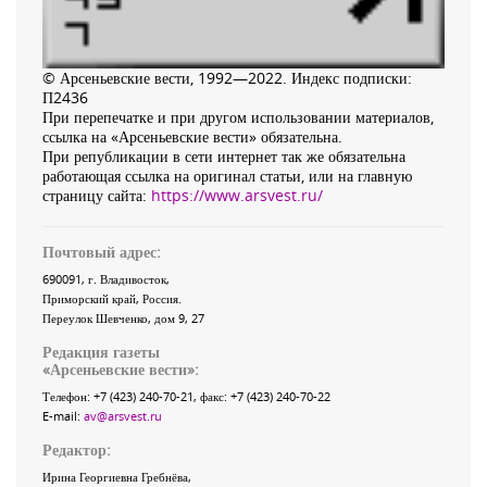
© Арсеньевские вести, 1992—2022. Индекс подписки:
П2436
При перепечатке и при другом использовании материалов,
ссылка на «Арсеньевские вести» обязательна.
При републикации в сети интернет так же обязательна
работающая ссылка на оригинал статьи, или на главную
страницу сайта:
https://www.arsvest.ru/
Почтовый адрес:
690091
, г.
Владивосток
,
Приморский край
,
Россия
.
Переулок Шевченко
, дом 9, 27
Редакция газеты
«
Арсеньевские вести
»:
Телефон:
+7 (423) 240-70-21
, факс:
+7 (423) 240-70-22
E-mail:
av@arsvest.ru
Редактор:
Ирина Георгиевна Гребнёва,