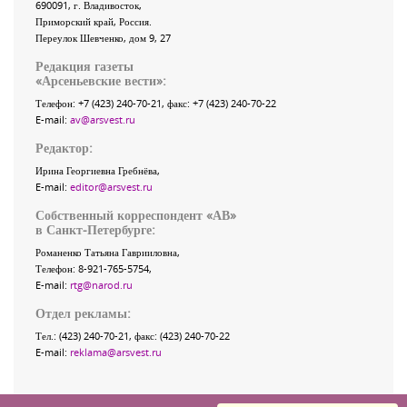
690091
, г.
Владивосток
,
Приморский край
,
Россия
.
Переулок Шевченко
, дом 9, 27
Редакция газеты
«
Арсеньевские вести
»:
Телефон:
+7 (423) 240-70-21
, факс:
+7 (423) 240-70-22
E-mail:
av@arsvest.ru
Редактор:
Ирина Георгиевна Гребнёва,
E-mail:
editor@arsvest.ru
Собственный корреспондент «АВ»
в Санкт-Петербурге:
Романенко Татьяна Гаврииловна,
Телефон: 8-921-765-5754,
E-mail:
rtg@narod.ru
Отдел рекламы:
Тел.: (423) 240-70-21, факс: (423) 240-70-22
E-mail:
reklama@arsvest.ru