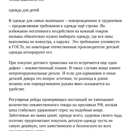
одежда для детей
К одежде для самых маленьких – новорожденных и грудничков
– предъявляемые требования к одежде ещё строже. Во
избежание негативного воздействия на кожный покров
малыша обязательно нужно выбирать одежду, где все швы
выполнены не вовнутрь, а наружу. Это требование упомянуто
в ГОСТе, но некоторые отечественные производители детской
одежды игнорируют его.
При покупке детского трикотажа часто встречается еще один
дефект – некачественный пошив. В таких случаях вещи имеют
непропорциональные детали. И если для кармашков и иных
деталей декора это вопрос эстетики, то разница в длине
штанин или перекручивание рукава явно сказывается на
удобстве.
Регулярные рейды проверяющих инстанций не уменьшают
количество некачественного товара на прилавках РФ, низкая
цена стабильно удерживает спрос на подобные вещи.
Заботливые же мамы ценят, прежде всего, здоровье своего чада,
поэтому предпочитают покупать детскую одежду пусть не
самую дешёвую, зато качественную и безопасную во всех
смыслах этого слова.