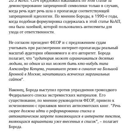
20.3 КоАП. СПЧ предложил наказывать по этой статье за
демонстрирование запрещенной символики только в случаях,
когда речь идет речь шла о пропаганде соответствующей
запрещенной идеологии. По мнению Бороды, в 1990-е годы,
когда подобная формулировка содержалась в этой статье КоАП,
она была лазейкой, которой пользовались антисемиты для
ухода от ответственности.
Не согласен президент ФЕОР и с предложением судам
учитывать при рассмотрении интернет-пропаганды реальный
масштаб аудитории обвиняемого и его авторитет. Борода
полагает, что "
аудитория может ограничиваться десятью
людьми, но одним из них может быть кто-нибудь типа
Александра Копцева, учинившего резню в синагоге на Большой
Бронной в Москве, начитавшись всяческих маргинальных
сайтов
".
Наконец, Борода выступил против упразднения громоздкого
Федерального списка экстремистских материалов. Его
существование, по мнению руководителя ФЕОР, привело к
исчезновению с прилавков многих антисемитских книг. "
Речь
скорее должна идти о реформировании списка и
автоматическом запрете появляющихся в интернете текстов,
являющихся вариантами уже внесенных в список
", – полагает
Борода.