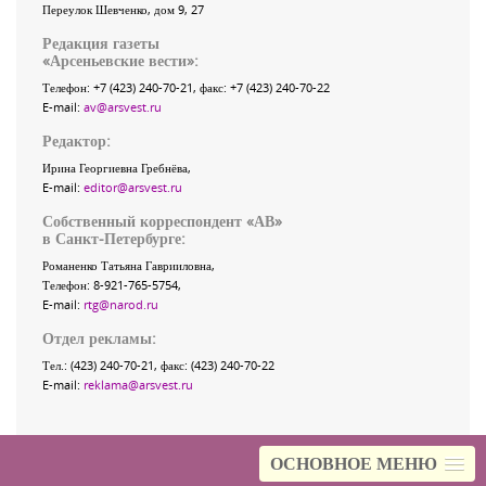
Переулок Шевченко
, дом 9, 27
Редакция газеты
«
Арсеньевские вести
»:
Телефон:
+7 (423) 240-70-21
, факс:
+7 (423) 240-70-22
E-mail:
av@arsvest.ru
Редактор:
Ирина Георгиевна Гребнёва,
E-mail:
editor@arsvest.ru
Собственный корреспондент «АВ»
в Санкт-Петербурге:
Романенко Татьяна Гаврииловна,
Телефон: 8-921-765-5754,
E-mail:
rtg@narod.ru
Отдел рекламы:
Тел.: (423) 240-70-21, факс: (423) 240-70-22
E-mail:
reklama@arsvest.ru
ОСНОВНОЕ МЕНЮ