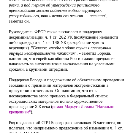
розни, а под термин об утверждении религиозного
превосходства можно подвести любого верующего,
утверждающего, что именно его религия — истинна
", –
заметил он.
Руководитель ФЕОР также высказался в поддержку
декриминализации ч. 1 ст. 282 УК (возбуждение ненависти
либо вражды) и ч. 1 ст. 148 УК (оскорбление чувств
верующих). "
Главное, чтобы в обоих случаях преступник
ощущал неотвратимость наказания
", – заметил Борода,
напомнив, что еврейская община России давно предлагает
наказывать за антисемитские высказывания не условными
сроками, а крупными штрафами.
Поддержал Борода и предложение об обязательном проведении
заседаний о признании материалов экстремистскими в
присутствии ответчиков. Он напомнил, что из-за
несовершенства этого процесса в Федеральный список
экстремистских материалов попало художественное
произведение XIX века (
роман Маркуса Лемана "Насильно
крещенные"
).
Ряд предложений СПЧ Борода раскритиковал. В частности, он
полагает, что неприемлемо предложение об изменении ч. 1 ст.