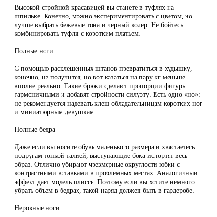
Высокой стройной красавицей вы станете в туфлях на
шпильке. Конечно, можно экспериментировать с цветом, но
лучше выбрать бежевые тона и черный колер. Не бойтесь
комбинировать туфли с коротким платьем.
Полные ноги
С помощью расклешенных штанов превратиться в худышку,
конечно, не получится, но вот казаться на пару кг меньше
вполне реально. Такие брюки сделают пропорции фигуры
гармоничными и добавят стройности силуэту. Есть одно «но»:
не рекомендуется надевать клеш обладательницам коротких ног
и миниатюрным девушкам.
Полные бедра
Даже если вы носите обувь маленького размера и хвастаетесь
подругам тонкой талией, выступающие бока испортят весь
образ. Отлично убирают чрезмерные округлости юбки с
контрастными вставками в проблемных местах. Аналогичный
эффект дает модель плиссе. Поэтому если вы хотите немного
убрать объем в бедрах, такой наряд должен быть в гардеробе.
Неровные ноги