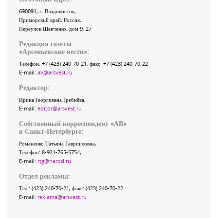
690091
, г.
Владивосток
,
Приморский край
,
Россия
.
Переулок Шевченко
, дом 9, 27
Редакция газеты
«
Арсеньевские вести
»:
Телефон:
+7 (423) 240-70-21
, факс:
+7 (423) 240-70-22
E-mail:
av@arsvest.ru
Редактор:
Ирина Георгиевна Гребнёва,
E-mail:
editor@arsvest.ru
Собственный корреспондент «АВ»
в Санкт-Петербурге:
Романенко Татьяна Гаврииловна,
Телефон: 8-921-765-5754,
E-mail:
rtg@narod.ru
Отдел рекламы:
Тел.: (423) 240-70-21, факс: (423) 240-70-22
E-mail:
reklama@arsvest.ru