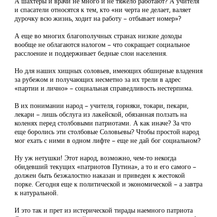
А шахтеры и врачи не много и не тяжело работают? А учителя
и спасатели относятся к тем, кто «ни черта не делает, валяет
дурочку всю жизнь, ходит на работу – отбывает номер»?
А еще во многих благополучных странах низкие доходы
вообще не облагаются налогом – что сокращает социальное
расслоение и поддерживает бедные слои населения.
Но для наших хищных соловьев, имеющих обширные владения
за рубежом и получающих несметно за их трели в адрес
«партии и лично» – социальная справедливость нестерпима.
В их понимании народ – учителя, горняки, токари, пекари,
лекари – лишь обслуга из лакейской, обязанная ползать на
коленях перед столбовыми патриотами. А как иначе? За что
еще боролись эти столбовые Соловьевы? Чтобы простой народ
мог ехать с ними в одном лифте – еще не дай бог социальном?
Ну уж нетушки! Этот народ, возможно, чем-то некогда
обидевший текущих «патриотов Путина», а то и его самого –
должен быть безжалостно наказан и приведен к жестокой
порке. Сегодня еще к политической и экономической – а завтра
к натуральной.
И это так и прет из истерической тирады наемного патриота