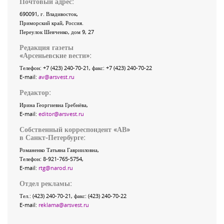
Почтовый адрес:
690091
, г.
Владивосток
,
Приморский край
,
Россия
.
Переулок Шевченко
, дом 9, 27
Редакция газеты
«
Арсеньевские вести
»:
Телефон:
+7 (423) 240-70-21
, факс:
+7 (423) 240-70-22
E-mail:
av@arsvest.ru
Редактор:
Ирина Георгиевна Гребнёва,
E-mail:
editor@arsvest.ru
Собственный корреспондент «АВ»
в Санкт-Петербурге:
Романенко Татьяна Гаврииловна,
Телефон: 8-921-765-5754,
E-mail:
rtg@narod.ru
Отдел рекламы:
Тел.: (423) 240-70-21, факс: (423) 240-70-22
E-mail:
reklama@arsvest.ru