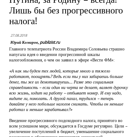
Лишь бы без прогрессивного
налога!
27.08.2018
Юрий Комаров, publizist.ru
Главного телепатриота России Владимира Соловьева страшно
напугала идея о введении прогрессивной шкалы
налогообложения, о чем он заявил в эфире «Вести ФМ»:
«А как мы будем тех людей, которые много и тяжело
работают, поощрять? Ведь если ты у них забираешь больше
денег, ты же их демотивируешь… Разве это социальная
справедливость – если один ни черта не делает, валяет дурочку
всю жизнь, ходит на работу – отбывает номер. И ему надо,
видите ли, помогать. А другой пахал, трудился – теперь
давайте у него побольше налогов снимать. Чтобы он меньше
работал и меньше зарабатывал?»
Введение прогрессивного подоходного налога, принятого во
всем успешном мире, обсуждается в Госдуме регулярно. Цели –
увеличение поступлений в бюджет, уменьшение социального
расслоения и обеспечение принципов социальной