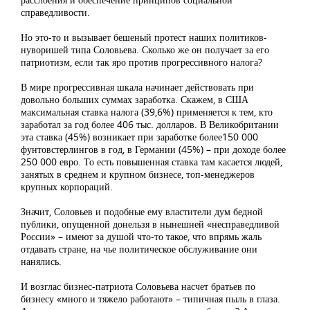
справедливости.
Но это-то и вызывает бешеный протест наших политиков-
нуворишей типа Соловьева. Сколько же он получает за его
патриотизм, если так яро против прогрессивного налога?
В мире прогрессивная шкала начинает действовать при
довольно больших суммах заработка. Скажем, в США
максимальная ставка налога (39,6%) применяется к тем, кто
заработал за год более 406 тыс. долларов. В Великобритании
эта ставка (45%) возникает при заработке более150 000
фунтовстерлингов в год, в Германии (45%) – при доходе более
250 000 евро. То есть повышенная ставка там касается людей,
занятых в среднем и крупном бизнесе, топ-менеджеров
крупных корпораций.
Значит, Соловьев и подобные ему властители дум бедной
публики, опущенной донельзя в нынешней «несправедливой
России» – имеют за душой что-то такое, что впрямь жаль
отдавать стране, на чье политическое обслуживание они
нанялись.
И возглас бизнес-патриота Соловьева насчет братьев по
бизнесу «много и тяжело работают» – типичная пыль в глаза.