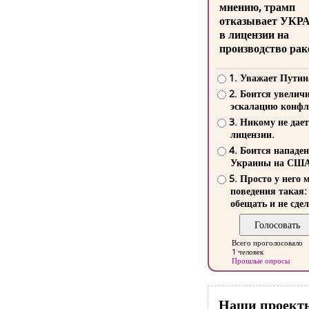
мнению, трамп
отказывает УКР
в лицензии на
производство рак
1. Уважает Путин
2. Боится увелич
эскалацию конфл
3. Никому не дает
лицензии.
4. Боится нападе
Украины на СШ
5. Просто у него 
поведения такая:
обещать и не сдел
Всего проголосовало
1 человек
Прошлые опросы
Наши проект