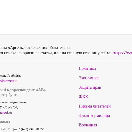
 на «Арсеньевские вести» обязательна.
я ссылка на оригинал статьи, или на главную страницу сайта:
https://w
Политика
евна Гребнёва,
Экономика
r@arsvest.ru
Защита прав
ый корреспондент «АВ»
етербурге:
ЖКХ
тьяна Гаврииловна,
Письма читателей
21-765-5754,
narod.ru
Земля-кормилица
кламы:
Вселенная
40-70-21, факс: (423) 240-70-22