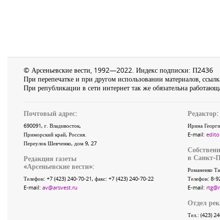
© Арсеньевские вести, 1992—2022. Индекс подписки: П2436
При перепечатке и при другом использовании материалов, ссылка
При републикации в сети интернет так же обязательна работающа
Почтовый адрес:
Редактор:
690091
, г.
Владивосток
,
Ирина Георги
Приморский край
,
Россия
.
E-mail:
edito
Переулок Шевченко
, дом 9, 27
Собственн
в Санкт-П
Редакция газеты
«
Арсеньевские вести
»:
Романенко Та
Телефон:
+7 (423) 240-70-21
, факс:
+7 (423) 240-70-22
Телефон: 8-9
E-mail:
av@arsvest.ru
E-mail:
rtg@
Отдел ре
Тел.: (423) 2