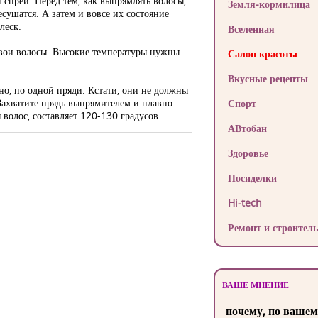
спрей. Перед тем, как выпрямлять волосы,
Земля-кормилица
есушатся. А затем и вовсе их состояние
леск.
Вселенная
 свои волосы. Высокие температуры нужны
Салон красоты
Вкусные рецепты
о, по одной пряди. Кстати, они не должны
Захватите прядь выпрямителем и плавно
Спорт
 волос, составляет 120-130 градусов.
АВтобан
Здоровье
Посиделки
Hi-tech
Ремонт и строитель
ВАШЕ МНЕНИЕ
почему, по вашем