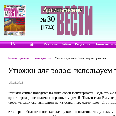
30
№
[1723]
16+
Реклама
ЗаКон
Редакция
Наши автор
Главная страница
Салон красоты
Утюжки для волос: используем правильно
Утюжки для волос: используем 
29.08.2018
Утюжки сейчас находятся на пике своей популярность. Ведь это же
просто громадное количество разных моделей. Только если Вы уже 
чтобы утюжок был выполнен из качественных материалов. Это пом
А теперь побольше о том, как же правильно пользоваться утюжкам