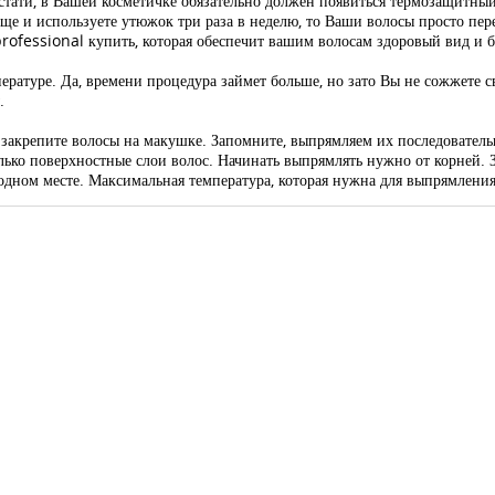
стати, в Вашей косметичке обязательно должен появиться термозащитный 
 еще и используете утюжок три раза в неделю, то Ваши волосы просто пер
professional купить, которая обеспечит вашим волосам здоровый вид и б
пературе. Да, времени процедура займет больше, но зато Вы не сожжете
.
акрепите волосы на макушке. Запомните, выпрямляем их последовательн
лько поверхностные слои волос. Начинать выпрямлять нужно от корней. 
 одном месте. Максимальная температура, которая нужна для выпрямления