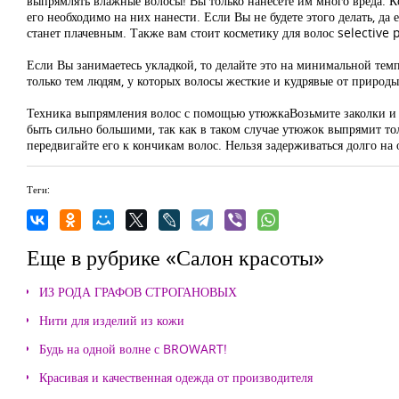
выпрямлять влажные волосы! Вы только нанесете им много вреда. К
его необходимо на них нанести. Если Вы не будете этого делать, да
станет плачевным. Также вам стоит косметику для волос selective 
Если Вы занимаетесь укладкой, то делайте это на минимальной тем
только тем людям, у которых волосы жесткие и кудрявые от природы
Техника выпрямления волос с помощью утюжкаВозьмите заколки и з
быть сильно большими, так как в таком случае утюжок выпрямит то
передвигайте его к кончикам волос. Нельзя задерживаться долго на
Теги:
Еще в рубрике «Салон красоты»
ИЗ РОДА ГРАФОВ СТРОГАНОВЫХ
Нити для изделий из кожи
Будь на одной волне с BROWART!
Красивая и качественная одежда от производителя