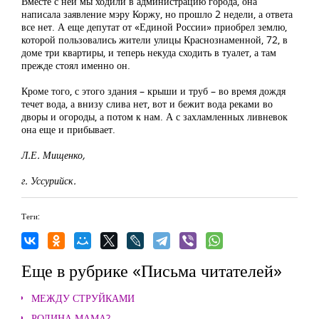
Вместе с ней мы ходили в администрацию города, она
написала заявление мэру Коржу, но прошло 2 недели, а ответа
все нет. А еще депутат от «Единой России» приобрел землю,
которой пользовались жители улицы Краснознаменной, 72, в
доме три квартиры, и теперь некуда сходить в туалет, а там
прежде стоял именно он.
Кроме того, с этого здания – крыши и труб – во время дождя
течет вода, а внизу слива нет, вот и бежит вода реками во
дворы и огороды, а потом к нам. А с захламленных ливневок
она еще и прибывает.
Л.Е. Мищенко,
г. Уссурийск.
Теги:
Еще в рубрике «Письма читателей»
МЕЖДУ СТРУЙКАМИ
РОДИНА МАМА?