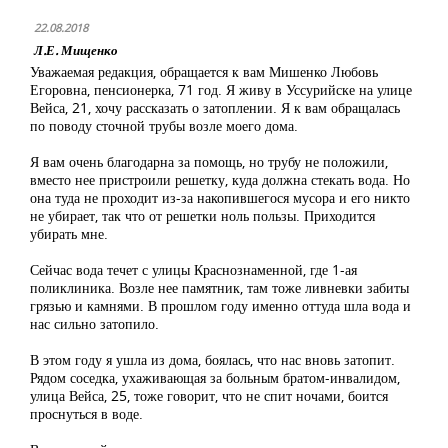
22.08.2018
Л.Е. Мищенко
Уважаемая редакция, обращается к вам Мишенко Любовь
Егоровна, пенсионерка, 71 год. Я живу в Уссурийске на улице
Вейса, 21, хочу рассказать о затоплении. Я к вам обращалась
по поводу сточной трубы возле моего дома.
Я вам очень благодарна за помощь, но трубу не положили,
вместо нее пристроили решетку, куда должна стекать вода. Но
она туда не проходит из-за накопившегося мусора и его никто
не убирает, так что от решетки ноль пользы. Приходится
убирать мне.
Сейчас вода течет с улицы Краснознаменной, где 1-ая
поликлиника. Возле нее памятник, там тоже ливневки забиты
грязью и камнями. В прошлом году именно оттуда шла вода и
нас сильно затопило.
В этом году я ушла из дома, боялась, что нас вновь затопит.
Рядом соседка, ухаживающая за больным братом-инвалидом,
улица Вейса, 25, тоже говорит, что не спит ночами, боится
проснуться в воде.