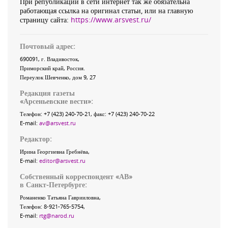
При републикации в сети интернет так же обязательна
работающая ссылка на оригинал статьи, или на главную
страницу сайта:
https://www.arsvest.ru/
Почтовый адрес:
690091
, г.
Владивосток
,
Приморский край
,
Россия
.
Переулок Шевченко
, дом 9, 27
Редакция газеты
«
Арсеньевские вести
»:
Телефон:
+7 (423) 240-70-21
, факс:
+7 (423) 240-70-22
E-mail:
av@arsvest.ru
Редактор:
Ирина Георгиевна Гребнёва,
E-mail:
editor@arsvest.ru
Собственный корреспондент «АВ»
в Санкт-Петербурге:
Романенко Татьяна Гаврииловна,
Телефон: 8-921-765-5754,
E-mail:
rtg@narod.ru