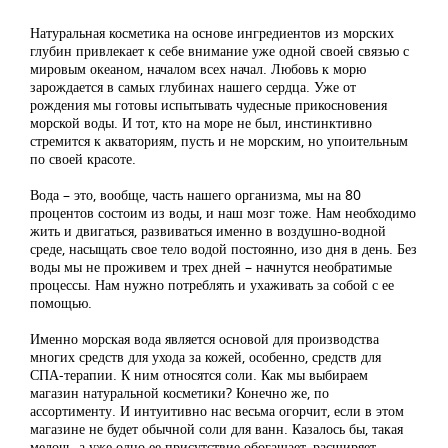
Натуральная косметика на основе ингредиентов из морских
глубин привлекает к себе внимание уже одной своей связью с
мировым океаном, началом всех начал. Любовь к морю
зарождается в самых глубинах нашего сердца. Уже от
рождения мы готовы испытывать чудесные прикосновения
морской воды. И тот, кто на море не был, инстинктивно
стремится к акваториям, пусть и не морским, но упоительным
по своей красоте.
Вода – это, вообще, часть нашего организма, мы на 80
процентов состоим из воды, и наш мозг тоже. Нам необходимо
жить и двигаться, развиваться именно в воздушно-водной
среде, насыщать свое тело водой постоянно, изо дня в день. Без
воды мы не проживем и трех дней – начнутся необратимые
процессы. Нам нужно потреблять и ухаживать за собой с ее
помощью.
Именно морская вода является основой для производства
многих средств для ухода за кожей, особенно, средств для
СПА-терапии. К ним относятся соли. Как мы выбираем
магазин натуральной косметики? Конечно же, по
ассортименту. И интуитивно нас весьма огорчит, если в этом
магазине не будет обычной соли для ванн. Казалось бы, такая
мелочь, а уже одно ее присутствие обогащает, расширяет