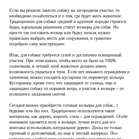
Если вы решили завести собаку на загородном участке, то
необходимо позаботиться и о том, где будет жить животное.
Традиционно для собаки средней и крупной породы строится
будка, идеальным решением станут вольеры для собак. Но
просто так поставить вольер или будку нельзя, нужно
правильно выбрать место для сооружения, и грамотно
подобрать саму конструкцию.
Итак, для собаки требуется сухой и достаточно освещенный
участок. При этом важно, чтобы место не было на 100%
солнечным, в летний зной животное должно иметь
возможность укрыться в тени. Если нет никакого ограждения и
затенения, можно посадить кустарник по периметру вольера.
Кустарники, кроме того, что защищают от солнца, еще и
защищают собаку от порывов ветра, а участок в вольере – от
излишнего засыпания снегом.
Сегодня можно приобрести готовые вольеры для собак., с
будками или без них. Традиционно используются такие
материалы, как дерево, кирпич, сталь – для ограждений. Особе
внимание уделяется полу в вольере, лучше всего для его
монтажа использовать натуральное дерево. Доска не только
прочный и долговечный, но еще и теплый материал. Пол
устраивают с небольшим уклоном, чтобы дождевая вода не