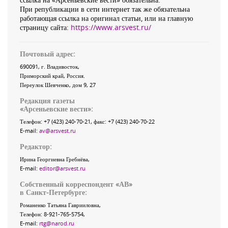
При републикации в сети интернет так же обязательна
работающая ссылка на оригинал статьи, или на главную
страницу сайта:
https://www.arsvest.ru/
Почтовый адрес:
690091
, г.
Владивосток
,
Приморский край
,
Россия
.
Переулок Шевченко
, дом 9, 27
Редакция газеты
«
Арсеньевские вести
»:
Телефон:
+7 (423) 240-70-21
, факс:
+7 (423) 240-70-22
E-mail:
av@arsvest.ru
Редактор:
Ирина Георгиевна Гребнёва,
E-mail:
editor@arsvest.ru
Собственный корреспондент «АВ»
в Санкт-Петербурге:
Романенко Татьяна Гаврииловна,
Телефон: 8-921-765-5754,
E-mail:
rtg@narod.ru