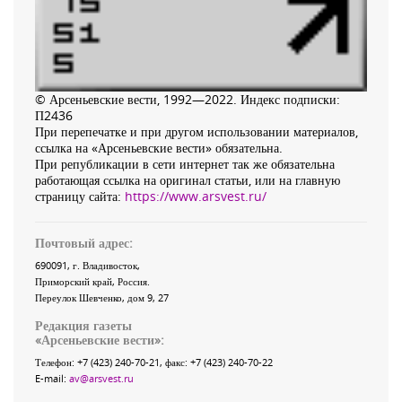
© Арсеньевские вести, 1992—2022. Индекс подписки:
П2436
При перепечатке и при другом использовании материалов,
ссылка на «Арсеньевские вести» обязательна.
При републикации в сети интернет так же обязательна
работающая ссылка на оригинал статьи, или на главную
страницу сайта:
https://www.arsvest.ru/
Почтовый адрес:
690091
, г.
Владивосток
,
Приморский край
,
Россия
.
Переулок Шевченко
, дом 9, 27
Редакция газеты
«
Арсеньевские вести
»:
Телефон:
+7 (423) 240-70-21
, факс:
+7 (423) 240-70-22
E-mail:
av@arsvest.ru