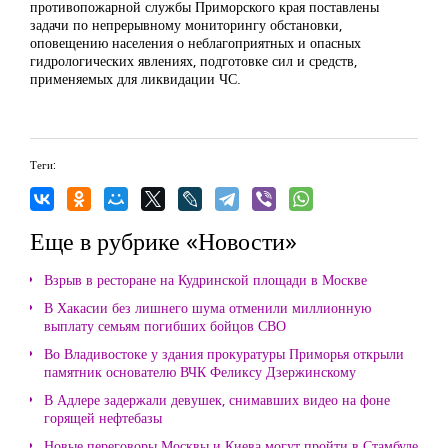
противопожарной службы Приморского края поставлены
задачи по непрерывному мониторингу обстановки,
оповещению населения о неблагоприятных и опасных
гидрологических явлениях, подготовке сил и средств,
применяемых для ликвидации ЧС.
Теги:
Еще в рубрике «Новости»
Взрыв в ресторане на Кудринской площади в Москве
В Хакасии без лишнего шума отменили миллионную
выплату семьям погибших бойцов СВО
Во Владивостоке у здания прокуратуры Приморья открыли
памятник основателю ВЧК Феликсу Дзержинскому
В Адлере задержали девушек, снимавших видео на фоне
горящей нефтебазы
Новые переговоры Москвы и Киева могут пройти в Стамбуле