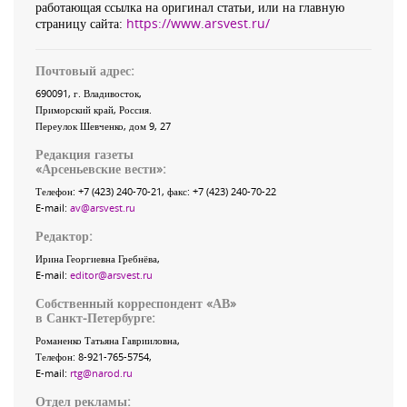
работающая ссылка на оригинал статьи, или на главную
страницу сайта:
https://www.arsvest.ru/
Почтовый адрес:
690091
, г.
Владивосток
,
Приморский край
,
Россия
.
Переулок Шевченко
, дом 9, 27
Редакция газеты
«
Арсеньевские вести
»:
Телефон:
+7 (423) 240-70-21
, факс:
+7 (423) 240-70-22
E-mail:
av@arsvest.ru
Редактор:
Ирина Георгиевна Гребнёва,
E-mail:
editor@arsvest.ru
Собственный корреспондент «АВ»
в Санкт-Петербурге:
Романенко Татьяна Гаврииловна,
Телефон: 8-921-765-5754,
E-mail:
rtg@narod.ru
Отдел рекламы: