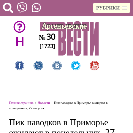
РУБРИКИ
30
№
H
[1723]
Главная страница
Новости
Пик паводков в Приморье ожидают в
понедельник, 27 августа
Пик паводков в Приморье
ожидают в понедельник, 27