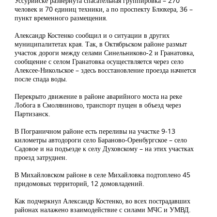
Уссурийске развернута спасательная группировка – 270
человек и 70 единиц техники, а по проспекту Блюхера, 36 –
пункт временного размещения.
Александр Костенко сообщил и о ситуации в других
муниципалитетах края. Так, в Октябрьском районе размыт
участок дороги между селами Синельниково-2 и Гранатовка,
сообщение с селом Гранатовка осуществляется через село
Алексее-Никольское – здесь восстановление проезда начнется
после спада воды.
Перекрыто движение в районе аварийного моста на реке
Лобога в Смоляниново, транспорт пущен в объезд через
Партизанск.
В Пограничном районе есть переливы на участке 9-13
километры автодороги село Бараново-Оренбургское – село
Садовое и на подъезде к селу Духовскому – на этих участках
проезд затруднен.
В Михайловском районе в селе Михайловка подтоплено 45
придомовых территорий, 12 домовладений.
Как подчеркнул Александр Костенко, во всех пострадавших
районах налажено взаимодействие с силами МЧС и УМВД.