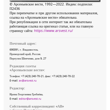
© Арсеньевские вести, 1992—2022. Индекс подписки:
П2436
При перепечатке и при другом использовании материалов,
ссылка на «Арсеньевские вести» обязательна.
При републикации в сети интернет так же обязательна
работающая ссылка на оригинал статьи, или на главную
страницу сайта:
https://www.arsvest.ru/
Почтовый адрес:
690091
, г.
Владивосток
,
Приморский край
,
Россия
.
Переулок Шевченко
, дом 9, 27
Редакция газеты
«
Арсеньевские вести
»:
Телефон:
+7 (423) 240-70-21
, факс:
+7 (423) 240-70-22
E-mail:
av@arsvest.ru
Редактор:
Ирина Георгиевна Гребнёва,
E-mail:
editor@arsvest.ru
Собственный корреспондент «АВ»