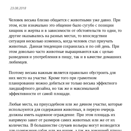
23.08.2018
Человек весьма близко общается с животными уже давно. При
этом, если изначально это общение было сугубо с позиции
хищник и жертва и в зависимости от обстоятельств то одни, то
другие оказывались на разных местах, то впоследствии
ситуация несколько изменись, когда человек стал приучать
животных. Данная тенденция сохранилась и по сей день. При
этом довольно часто животные выращиваются как с целью
разведения и употребления в пищу, так и в качестве домашних
любимцев.
Поэтому весьма важным является правильно обустроить для
них место на участке. Кроме того при грамотном
планировании можно добиться не только весьма эффектного
ландшафтного дизайна, но так же и максимальной
эффективности от самой площади.
Любые места, на приусадебном или же дачном участке, которые
используются для содержания животных, в первую очередь
должны иметь надежное ограждение. При этом площадь их
напрямую завит от размеров самих животных или же от их
количества. В большинстве случаев вольеры могут возводится
для содержания собак или же кошек, а так же домашней птицы