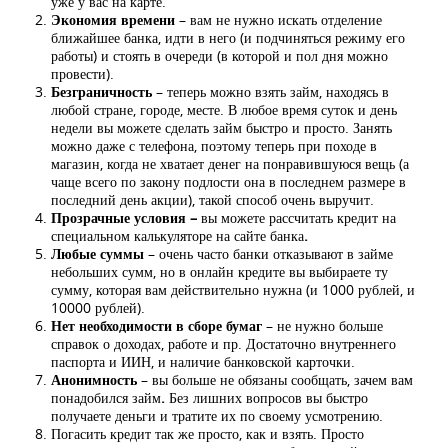
уже у вас на карте.
Экономия времени
– вам не нужно искать отделение
ближайшее банка, идти в него (и подчиняться режиму его
работы) и стоять в очереди (в которой и пол дня можно
провести).
Безграничность
– теперь можно взять займ, находясь в
любой стране, городе, месте. В любое время суток и день
недели вы можете сделать займ быстро и просто. Занять
можно даже с телефона, поэтому теперь при походе в
магазин, когда не хватает денег на понравившуюся вещь (а
чаще всего по закону подлости она в последнем размере в
последний день акции), такой способ очень выручит.
Прозрачные условия –
вы можете рассчитать кредит на
специальном калькуляторе на сайте банка
.
Любые суммы
– очень часто банки отказывают в займе
небольших сумм, но в онлайн кредите вы выбираете ту
сумму, которая вам действительно нужна (и 1000 рублей, и
10000 рублей).
Нет необходимости в сборе бумаг
– не нужно больше
справок о доходах, работе и пр. Достаточно внутреннего
паспорта и ИИН, и наличие банковской карточки.
Анонимность
– вы больше не обязаны сообщать, зачем вам
понадобился займ
.
Без лишних вопросов вы быстро
получаете деньги и тратите их по своему усмотрению.
Погасить кредит так же просто, как и взять. Просто