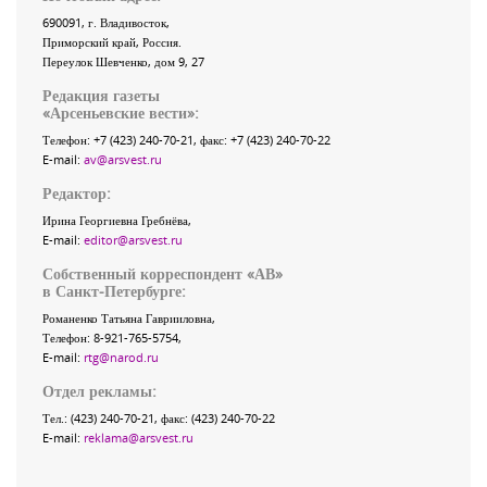
690091
, г.
Владивосток
,
Приморский край
,
Россия
.
Переулок Шевченко
, дом 9, 27
Редакция газеты
«
Арсеньевские вести
»:
Телефон:
+7 (423) 240-70-21
, факс:
+7 (423) 240-70-22
E-mail:
av@arsvest.ru
Редактор:
Ирина Георгиевна Гребнёва,
E-mail:
editor@arsvest.ru
Собственный корреспондент «АВ»
в Санкт-Петербурге:
Романенко Татьяна Гаврииловна,
Телефон: 8-921-765-5754,
E-mail:
rtg@narod.ru
Отдел рекламы:
Тел.: (423) 240-70-21, факс: (423) 240-70-22
E-mail:
reklama@arsvest.ru