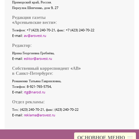
Приморский край
,
Россия
.
Переулок Шевченко
, дом 9, 27
Редакция газеты
«
Арсеньевские вести
»:
Телефон:
+7 (423) 240-70-21
, факс:
+7 (423) 240-70-22
E-mail:
av@arsvest.ru
Редактор:
Ирина Георгиевна Гребнёва,
E-mail:
editor@arsvest.ru
Собственный корреспондент «АВ»
в Санкт-Петербурге:
Романенко Татьяна Гаврииловна,
Телефон: 8-921-765-5754,
E-mail:
rtg@narod.ru
Отдел рекламы:
Тел.: (423) 240-70-21, факс: (423) 240-70-22
E-mail:
reklama@arsvest.ru
ОСНОВНОЕ МЕНЮ