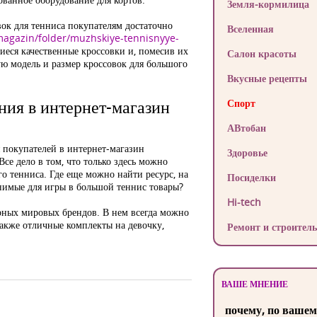
Земля-кормилица
ок для тенниса покупателям достаточно
Вселенная
/magazin/folder/muzhskiye-tennisnyye-
иеся качественные кроссовки и, помесив их
Салон красоты
ю модель и размер кроссовок для большого
Вкусные рецепты
ия в интернет-магазин
Спорт
АВтобан
 покупателей в интернет-магазин
Здоровье
се дело в том, что только здесь можно
о тенниса. Где еще можно найти ресурс, на
Посиделки
нимые для игры в большой теннис товары?
Hi-tech
рных мировых брендов. В нем всегда можно
также отличные комплекты на девочку,
Ремонт и строитель
ВАШЕ МНЕНИЕ
почему, по вашем