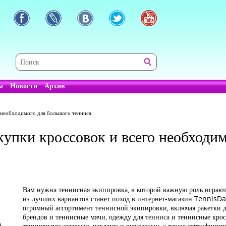
ы
Новости
Архив
 необходимого для большого тенниса
купки кроссовок и всего необходи
Вам нужна теннисная экипировка, в которой важную роль играют 
из лучших вариантов станет поход в интернет-магазин TennisDay
огромный ассортимент теннисной экипировки, включая ракетки 
брендов и теннисные мячи, одежду для тенниса и теннисные крос
теннисными сумками, чехлами и рюкзаками, а также сертифициро