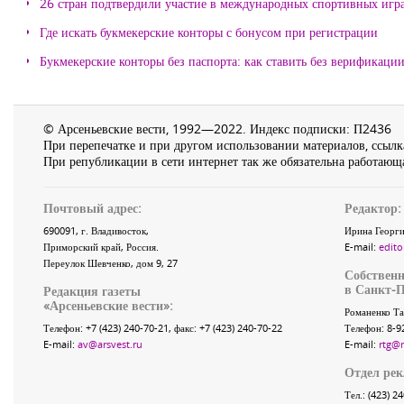
26 стран подтвердили участие в международных спортивных игр
Где искать букмекерские конторы с бонусом при регистрации
Букмекерские конторы без паспорта: как ставить без верификаци
© Арсеньевские вести, 1992—2022. Индекс подписки: П2436
При перепечатке и при другом использовании материалов, ссылка
При републикации в сети интернет так же обязательна работающа
Почтовый адрес:
Редактор:
690091
, г.
Владивосток
,
Ирина Георги
Приморский край
,
Россия
.
E-mail:
edito
Переулок Шевченко
, дом 9, 27
Собственн
в Санкт-П
Редакция газеты
«
Арсеньевские вести
»:
Романенко Та
Телефон:
+7 (423) 240-70-21
, факс:
+7 (423) 240-70-22
Телефон: 8-9
E-mail:
av@arsvest.ru
E-mail:
rtg@
Отдел ре
Тел.: (423) 2