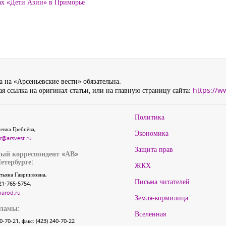
ах «Дети Азии» в Приморье
и
 на «Арсеньевские вести» обязательна.
я ссылка на оригинал статьи, или на главную страницу сайта:
https://w
Политика
евна Гребнёва,
Экономика
r@arsvest.ru
Защита прав
ый корреспондент «АВ»
етербурге:
ЖКХ
тьяна Гаврииловна,
Письма читателей
21-765-5754,
narod.ru
Земля-кормилица
кламы:
Вселенная
40-70-21, факс: (423) 240-70-22