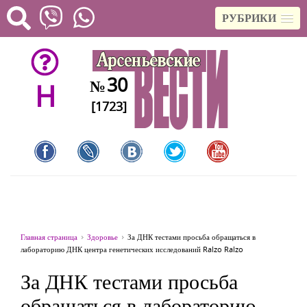
РУБРИКИ
30
№
H
[1723]
Главная страница
Здоровье
За ДНК тестами просьба обращаться в
лабораторию ДНК центра генетических исследований Ralzo Ralzo
За ДНК тестами просьба
обращаться в лабораторию