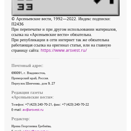
© Арсеньевские вести, 1992—2022. Индекс подписки:
П2436
При перепечатке и при другом использовании материалов,
ссылка на «Арсеньевские вести» обязательна.
При републикации в сети интернет так же обязательна
работающая ссылка на оригинал статьи, или на главную
страницу сайта:
https://www.arsvest.ru/
Почтовый адрес:
690091
, г.
Владивосток
,
Приморский край
,
Россия
.
Переулок Шевченко
, дом 9, 27
Редакция газеты
«
Арсеньевские вести
»:
Телефон:
+7 (423) 240-70-21
, факс:
+7 (423) 240-70-22
E-mail:
av@arsvest.ru
Редактор:
Ирина Георгиевна Гребнёва,