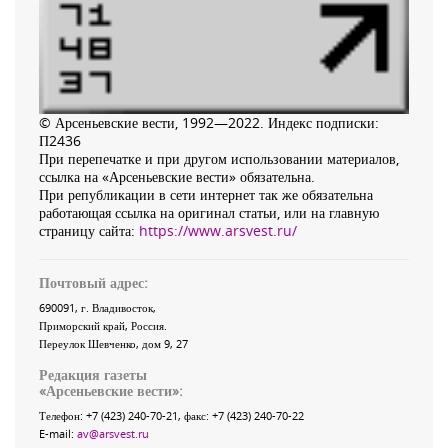
© Арсеньевские вести, 1992—2022. Индекс подписки:
П2436
При перепечатке и при другом использовании материалов,
ссылка на «Арсеньевские вести» обязательна.
При републикации в сети интернет так же обязательна
работающая ссылка на оригинал статьи, или на главную
страницу сайта:
https://www.arsvest.ru/
Почтовый адрес:
690091
, г.
Владивосток
,
Приморский край
,
Россия
.
Переулок Шевченко
, дом 9, 27
Редакция газеты
«
Арсеньевские вести
»:
Телефон:
+7 (423) 240-70-21
, факс:
+7 (423) 240-70-22
E-mail:
av@arsvest.ru