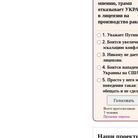
мнению, трамп
отказывает УКР
в лицензии на
производство рак
1. Уважает Путин
2. Боится увелич
эскалацию конфл
3. Никому не дает
лицензии.
4. Боится нападе
Украины на СШ
5. Просто у него 
поведения такая:
обещать и не сдел
Всего проголосовало
1 человек
Прошлые опросы
Наши проект