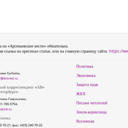
 на «Арсеньевские вести» обязательна.
я ссылка на оригинал статьи, или на главную страницу сайта:
https://w
Политика
евна Гребнёва,
Экономика
r@arsvest.ru
Защита прав
ый корреспондент «АВ»
етербурге:
ЖКХ
тьяна Гаврииловна,
Письма читателей
21-765-5754,
narod.ru
Земля-кормилица
кламы:
Вселенная
40-70-21, факс: (423) 240-70-22