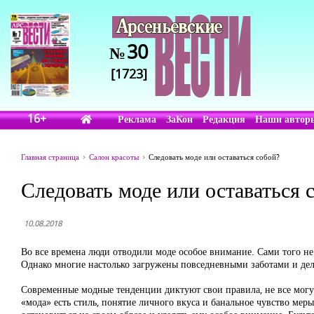
30
№
[1723]
16+
Реклама
ЗаКон
Редакция
Наши автор
Главная страница
Салон красоты
Следовать моде или оставаться собой?
Следовать моде или оставаться 
10.08.2018
Во все времена люди отводили моде особое внимание. Сами того не
Однако многие настолько загружены повседневными заботами и дела
Современные модные тенденции диктуют свои правила, не все могут
«мода» есть стиль, понятие личного вкуса и банальное чувство мер