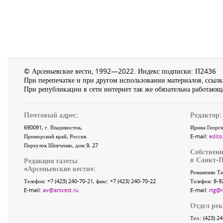
© Арсеньевские вести, 1992—2022. Индекс подписки: П2436
При перепечатке и при другом использовании материалов, ссылка
При републикации в сети интернет так же обязательна работающа
Почтовый адрес:
Редактор:
690091
, г.
Владивосток
,
Ирина Георги
Приморский край
,
Россия
.
E-mail:
edito
Переулок Шевченко
, дом 9, 27
Собственн
в Санкт-П
Редакция газеты
«
Арсеньевские вести
»:
Романенко Та
Телефон:
+7 (423) 240-70-21
, факс:
+7 (423) 240-70-22
Телефон: 8-9
E-mail:
av@arsvest.ru
E-mail:
rtg@
Отдел ре
Тел.: (423) 2