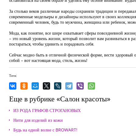
остановиться на своем образе и уделять ему особое внимание. Будьт
За столько веков различные народы сохраняли традиции и передавал
современные модельеры и дизайнеры используют в своих коллекция
современный человек, будь то мужчина, женщина или ребенок, може
Мода, как понятие, все шире охватывает сферы повседневной жизне
– это новый уровень жизни, который позволит вам развиваться в р
постараться, чтобы удивить и порадовать себя.
Сейчас модно быть в отличной физической форме, вести здоровый 
собой – вот настоящая мода, стиль, жизнь!
Теги:
Еще в рубрике «Салон красоты»
ИЗ РОДА ГРАФОВ СТРОГАНОВЫХ
Нити для изделий из кожи
Будь на одной волне с BROWART!