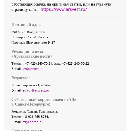
работающая ссылка на оригинал статьи, или на главную
страницу сайта:
https://www.arsvest.ru/
Почтовый адрес:
690091
, г.
Владивосток
,
Приморский край
,
Россия
.
Переулок Шевченко
, дом 9, 27
Редакция газеты
«
Арсеньевские вести
»:
Телефон:
+7 (423) 240-70-21
, факс:
+7 (423) 240-70-22
E-mail:
av@arsvest.ru
Редактор:
Ирина Георгиевна Гребнёва,
E-mail:
editor@arsvest.ru
Собственный корреспондент «АВ»
в Санкт-Петербурге:
Романенко Татьяна Гаврииловна,
Телефон: 8-921-765-5754,
E-mail:
rtg@narod.ru
Отдел рекламы: