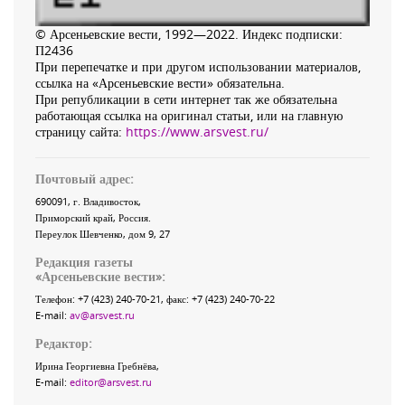
© Арсеньевские вести, 1992—2022. Индекс подписки:
П2436
При перепечатке и при другом использовании материалов,
ссылка на «Арсеньевские вести» обязательна.
При републикации в сети интернет так же обязательна
работающая ссылка на оригинал статьи, или на главную
страницу сайта:
https://www.arsvest.ru/
Почтовый адрес:
690091
, г.
Владивосток
,
Приморский край
,
Россия
.
Переулок Шевченко
, дом 9, 27
Редакция газеты
«
Арсеньевские вести
»:
Телефон:
+7 (423) 240-70-21
, факс:
+7 (423) 240-70-22
E-mail:
av@arsvest.ru
Редактор:
Ирина Георгиевна Гребнёва,
E-mail:
editor@arsvest.ru