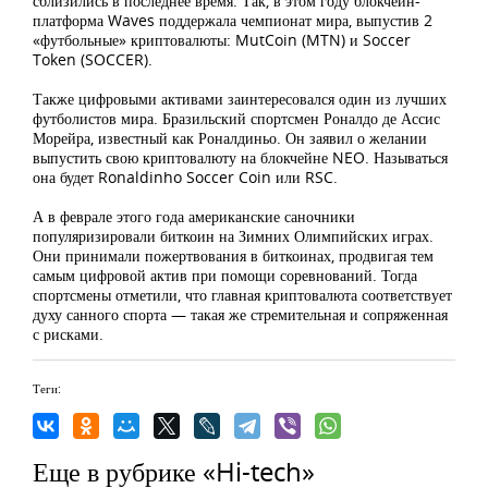
сблизились в последнее время. Так, в этом году блокчейн-
платформа Waves поддержала чемпионат мира, выпустив 2
«футбольные» криптовалюты: MutCoin (MTN) и Soccer
Token (SOCCER).
Также цифровыми активами заинтересовался один из лучших
футболистов мира. Бразильский спортсмен Роналдо де Ассис
Морейра, известный как Роналдиньо. Он заявил о желании
выпустить свою криптовалюту на блокчейне NEO. Называться
она будет Ronaldinho Soccer Coin или RSC.
А в феврале этого года американские саночники
популяризировали биткоин на Зимних Олимпийских играх.
Они принимали пожертвования в биткоинах, продвигая тем
самым цифровой актив при помощи соревнований. Тогда
спортсмены отметили, что главная криптовалюта соответствует
духу санного спорта — такая же стремительная и сопряженная
с рисками.
Теги:
Еще в рубрике «Hi-tech»