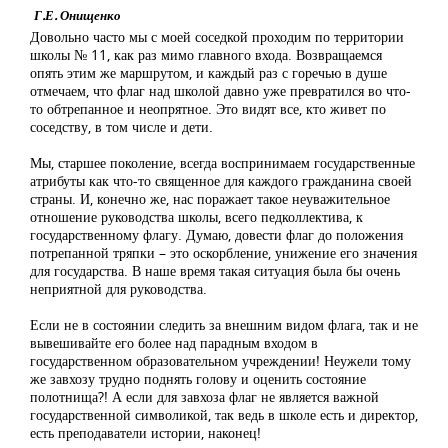
Г.Е. Онищенко
Довольно часто мы с моей соседкой проходим по территории
школы № 11, как раз мимо главного входа. Возвращаемся
опять этим же маршрутом, и каждый раз с горечью в душе
отмечаем, что флаг над школой давно уже превратился во что-
то обтрепанное и неопрятное. Это видят все, кто живет по
соседству, в том числе и дети.
Мы, старшее поколение, всегда воспринимаем государственные
атрибуты как что-то священное для каждого гражданина своей
страны. И, конечно же, нас поражает такое неуважительное
отношение руководства школы, всего педколлектива, к
государственному флагу. Думаю, довести флаг до положения
потрепанной тряпки – это оскорбление, унижение его значения
для государства. В наше время такая ситуация была бы очень
неприятной для руководства.
Если не в состоянии следить за внешним видом флага, так и не
вывешивайте его более над парадным входом в
государственном образовательном учреждении! Неужели тому
же завхозу трудно поднять голову и оценить состояние
полотнища?! А если для завхоза флаг не является важной
государственной символикой, так ведь в школе есть и директор,
есть преподаватели истории, наконец!