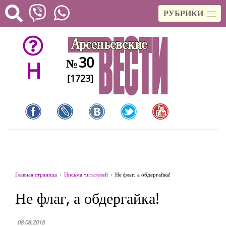
РУБРИКИ
30
№
H
[1723]
Главная страница
Письма читателей
Не флаг, а обдергайка!
Не флаг, а обдергайка!
08.08.2018