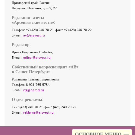
Приморский край
,
Россия
.
Переулок Шевченко
, дом 9, 27
Редакция газеты
«
Арсеньевские вести
»:
Телефон:
+7 (423) 240-70-21
, факс:
+7 (423) 240-70-22
E-mail:
av@arsvest.ru
Редактор:
Ирина Георгиевна Гребнёва,
E-mail:
editor@arsvest.ru
Собственный корреспондент «АВ»
в Санкт-Петербурге:
Романенко Татьяна Гаврииловна,
Телефон: 8-921-765-5754,
E-mail:
rtg@narod.ru
Отдел рекламы:
Тел.: (423) 240-70-21, факс: (423) 240-70-22
E-mail:
reklama@arsvest.ru
ОСНОВНОЕ МЕНЮ