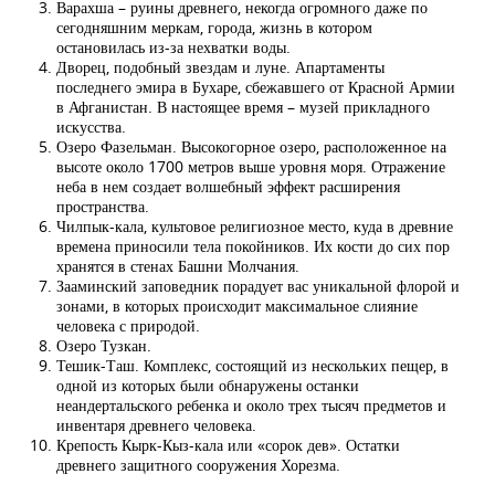
Варахша – руины древнего, некогда огромного даже по
сегодняшним меркам, города, жизнь в котором
остановилась из-за нехватки воды.
Дворец, подобный звездам и луне. Апартаменты
последнего эмира в Бухаре, сбежавшего от Красной Армии
в Афганистан. В настоящее время – музей прикладного
искусства.
Озеро Фазельман. Высокогорное озеро, расположенное на
высоте около 1700 метров выше уровня моря. Отражение
неба в нем создает волшебный эффект расширения
пространства.
Чилпык-кала, культовое религиозное место, куда в древние
времена приносили тела покойников. Их кости до сих пор
хранятся в стенах Башни Молчания.
Зааминский заповедник порадует вас уникальной флорой и
зонами, в которых происходит максимальное слияние
человека с природой.
Озеро Тузкан.
Тешик-Таш. Комплекс, состоящий из нескольких пещер, в
одной из которых были обнаружены останки
неандертальского ребенка и около трех тысяч предметов и
инвентаря древнего человека.
Крепость Кырк-Кыз-кала или «сорок дев». Остатки
древнего защитного сооружения Хорезма.