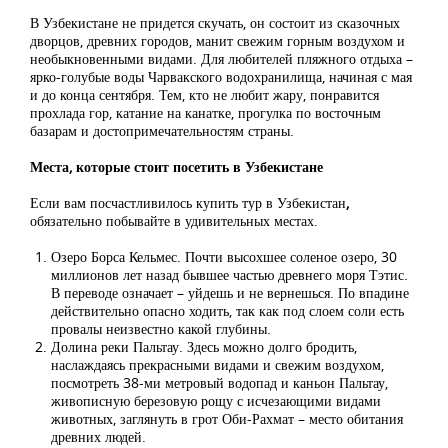
В Узбекистане не придется скучать, он состоит из сказочных
дворцов, древних городов, манит свежим горным воздухом и
необыкновенными видами. Для любителей пляжного отдыха –
ярко-голубые воды Чарвакского водохранилища, начиная с мая
и до конца сентября. Тем, кто не любит жару, понравится
прохлада гор, катание на канатке, прогулка по восточным
базарам и достопримечательностям страны.
Места, которые стоит посетить в Узбекистане
Если вам посчастливилось
купить тур в Узбекистан
,
обязательно побывайте в удивительных местах.
Озеро Борса Кельмес. Почти высохшее соленое озеро, 30
миллионов лет назад бывшее частью древнего моря Тэтис.
В переводе означает – уйдешь и не вернешься. По впадине
действительно опасно ходить, так как под слоем соли есть
провалы неизвестно какой глубины.
Долина реки Пальтау. Здесь можно долго бродить,
наслаждаясь прекрасными видами и свежим воздухом,
посмотреть 38-ми метровый водопад и каньон Пальтау,
живописную березовую рощу с исчезающими видами
животных, заглянуть в грот Оби-Рахмат – место обитания
древних людей.