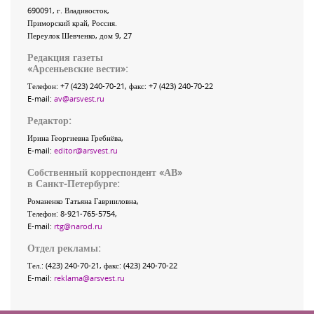
690091
, г.
Владивосток
,
Приморский край
,
Россия
.
Переулок Шевченко
, дом 9, 27
Редакция газеты
«
Арсеньевские вести
»:
Телефон:
+7 (423) 240-70-21
, факс:
+7 (423) 240-70-22
E-mail:
av@arsvest.ru
Редактор:
Ирина Георгиевна Гребнёва,
E-mail:
editor@arsvest.ru
Собственный корреспондент «АВ»
в Санкт-Петербурге:
Романенко Татьяна Гаврииловна,
Телефон: 8-921-765-5754,
E-mail:
rtg@narod.ru
Отдел рекламы:
Тел.: (423) 240-70-21, факс: (423) 240-70-22
E-mail:
reklama@arsvest.ru