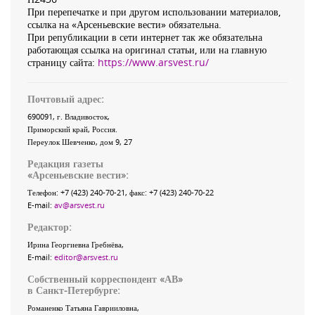
При перепечатке и при другом использовании материалов,
ссылка на «Арсеньевские вести» обязательна.
При републикации в сети интернет так же обязательна
работающая ссылка на оригинал статьи, или на главную
страницу сайта:
https://www.arsvest.ru/
Почтовый адрес:
690091
, г.
Владивосток
,
Приморский край
,
Россия
.
Переулок Шевченко
, дом 9, 27
Редакция газеты
«
Арсеньевские вести
»:
Телефон:
+7 (423) 240-70-21
, факс:
+7 (423) 240-70-22
E-mail:
av@arsvest.ru
Редактор:
Ирина Георгиевна Гребнёва,
E-mail:
editor@arsvest.ru
Собственный корреспондент «АВ»
в Санкт-Петербурге:
Романенко Татьяна Гаврииловна,