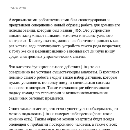
14.08.2018
Американскими робототехниками был сконструирован и
представлен совершенно новый образец робота для домашнего
использования, который был назван Jibo. Это устройство
вполне заслуживает названия «система интеллектуального
контроля». К слову сказать, данное изобретение пришлось как
раз кстати, ведь популярность устройств такого рода возрастает,
к тому же они целенаправленно завоевывают личную нишу
среди электронных управленческих систем.
Что касается функционального действия Jibo, то он
совершенно не уступает существующим аналогам. В комплект
помимо самого робота входит также набор датчиков, которые
нужно установить по всему дому, и специальная система
голосового контроля. Такие составляющие обеспечивают
подачу команд по территории и включение/выключение
различных бытовых предметов.
Стоит также отметить, что если существует необходимость, то
можно подключать Jibo к камерам наблюдения (если такие
конечно есть). Таким образом хозяин квартиры будет всегда
оповещен о прибытии постороннего человека, а также о всех
потенциально возможных посетителях, попавших в поле