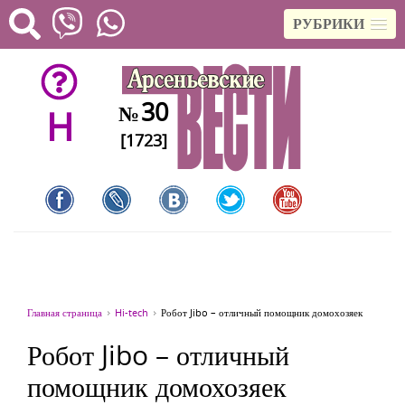
РУБРИКИ
30
№
H
[1723]
Главная страница
Hi-tech
Робот Jibo – отличный помощник домохозяек
Робот Jibo – отличный
помощник домохозяек