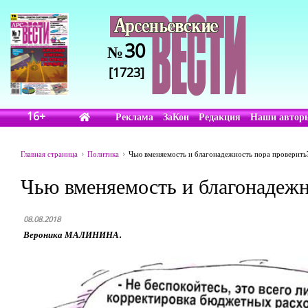
30
№
[1723]
16+
Реклама
ЗаКон
Редакция
Наши автор
Главная страница
Политика
Чью вменяемость и благонадежность пора проверить
Чью вменяемость и благонадежн
08.08.2018
Вероника МАЛИНИНА.