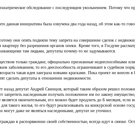
ихиатрическое обследование с последующим увольнением. Потому что п
 что данная инициатива была озвучена два года назад, об этом как-то го
оэтому они опять подняли тему запрета на совершение сделок с недвиж
и квартиру без разрешения органов опеки. Кроме того, в Госдуме рассма
роживающими там людьми, депутаты почему-то не задумываются.
уществом только граждане, официально признанные недееспособными или 
ким заболеванием, то его дееспособность ограничивают в судебном поря
озраста такая идея заиграла новыми красками. Пока проект не внесен в 
отят сделать депутаты в отношении недвижимости.
лет назад депутат Андрей Свинцов, который таким образом решил положи
ет запретить наследникам получать положенное им по закону имущество, 
е является окончательным, его можно будет продлить до 6 месяцев, если 
я для такого жилья, то его будут реализовывать на конкурсной основе г
и могут даже не являться наследниками, депутат не уточнил.
аждан в распоряжении своей собственностью, всегда идут в связке. Остает