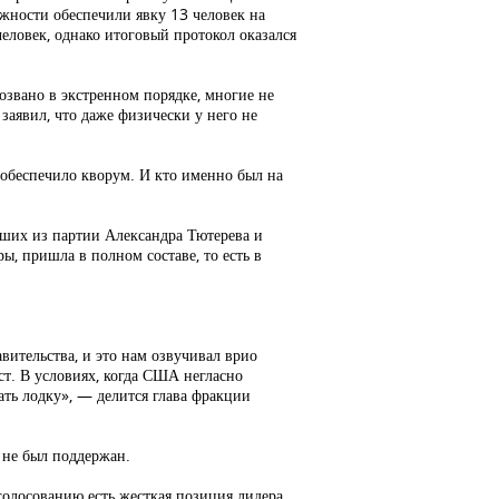
жности обеспечили явку 13 человек на
человек, однако итоговый протокол оказался
озвано в экстренном порядке, многие не
аявил, что даже физически у него не
о обеспечило кворум. И кто именно был на
дших из партии Александра Тютерева и
ы, пришла в полном составе, то есть в
ительства, и это нам озвучивал врио
ст. В условиях, когда США негласно
ать лодку», — делится глава фракции
 не был поддержан.
голосованию есть жесткая позиция лидера