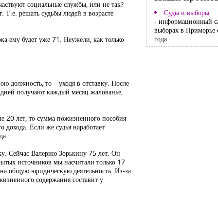
участвуют социальные службы, или не так?
Суды и выборы
т. Т.е. решать судьбы людей в возрасте
- информационный с
выборах в Приморье 
года
ока ему будет уже 71. Неужели, как только
ою должность, то – уходя в отставку. После
х дней получают каждый месяц жалованье,
ше 20 лет, то сумма пожизненного пособия
о дохода. Если же судья наработает
да.
вку. Сейчас Валерию Зорькину 75 лет. Он
ткрытых источников мы насчитали только 17
о на общую юридическую деятельность. Из-за
ожизненного содержания составит у