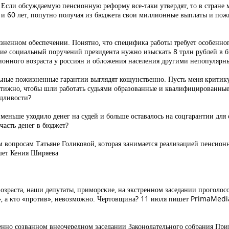
 Если обсуждаемую пенсионную реформу все-таки утвердят, то в стран
5 и 60 лет, попутно получая из бюджета свои миллионные выплаты и по
жизненном обеспечении. Понятно, что специфика работы требует особенн
ние социальный поручений президента нужно изыскать 8 трлн рублей в б
ионного возраста у россиян и обложения населения другими непопулярн
льные пожизненные гарантии выглядят кощунственно. Пусть меня критикую
стижно, чтобы шли работать судьями образованные и квалифицированны
едливости?
 меньше уходило денег на судей и больше оставалось на соцгарантии для 
часть денег в бюджет?
м вопросам Татьяне Голиковой, которая занимается реализацией пенсион
ишет Кения Ширяева
зраста, наши депутаты, приморские, на экстренном заседании проголосо
за», а кто «против», невозможно. Чертовщина? 11 июля пишет PrimaMedi
ренно созванном внеочередном заседании Законодательного собрания Пр