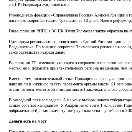
ЛДПР Владимира Жириновского.
Руководитель фракции «Справедливая Россия» Алексей Козицкий го
настолько скоропалительно, буквально за 10 дней. Идея о реформи
Глава фракции РППС в ЗС ПК Юлия Толмачева также обратила вним
Президиум регионального политсовета «Единой России» принял реш
Владивостоке. По мнению секретаря Приморского регионального о
законодательстве назрела давно.
Во фракции ЕР отмечают, что «идея о сохранении пенсионного возр
местах, но и повысить привлекательность региона не меньше, чем 
Вместе с тем, положительный отзыв Приморского края уже принял
направили в нижнюю палату парламента органы власти 61 региона»,
отзыв [относительно этой инициативы от] законодательного собран
В очередной раз нас предали. А на кону выборы нового губернатора
самым богатым кандидатом. У Андрейченко всего 1 млн, затем Ищен
доброжелателей, а замыкает эту пятерку Толмачева – у неё всего 300
Деньги есть на мост
Пока нам говорят, что, мол, денег не хватает, чтобы содержать пен