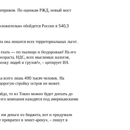
материком. По оценкам РЖД, новый мост
положительно обойдется России в 540,3
та она лишатся всех территориальных льгот.
ня ехать — по пылищи и бездорожью! На его
возраста, НДС, всех мыслимых налогов,
озку людей и грузов!», – цитирует ИА
ва всего лишь 490 тысяч человек. На
дорогую стройку остров не может.
йдо, то из Токио можно будет доехать до
 и его компания находятся под американскими
ь им деньги из бюджета, вот и придумали
е превратил в зенит-арену», – пишут в