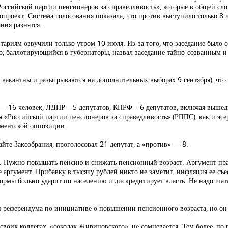
сийской партии пенсионеров за справедливость», которые в общей сло
опроект. Система голосования показала, что против выступило только 8 
ния разнятся.
иям озвучили только утром 10 июля. Из-за того, что заседание было с
 баллотирующийся в губернаторы, назвал заседание тайно-созванным и з
та вакантны и разыгрываются на дополнительных выборах 9 сентября), чт
 — 16 человек, ЛДПР – 5 депутатов, КПРФ – 6 депутатов, включая выше
«Российской партии пенсионеров за справедливость» (РППС), как и эсер
ламентской оппозиции.
йте Заксобрания, проголосовал 21 депутат, а «против» — 8.
. Нужно повышать пенсию и снижать пенсионный возраст. Аргумент прав
е аргумент. Прибавку в тысячу рублей никто не заметит, инфляция ее съе
ормы больно ударит по населению и дискредитирует власть. Не надо шат
ии референдума по инициативе о повышении пенсионного возраста, но он
их коллегах, «соколах Жириновского», не сомневается. Тем более, по 