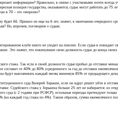
 черпают информацию? Правильно, в связке с участковыми почти всегда 
ересная позиция государства, оказываются, судьи могут работать до 75 ле
тью в 70 – это «моразм»?
му будет 66. Пришел он еще на 6 лет, значит, к окончанию очередного ср
ым? Но, впрочем, поговорим о судьях.
егированном клубе никто не уходит на пенсию. Если судья и покидает св
ание. Это значит, что покинувшие свою должность судьи до конца свои
ого стажа. Так если в своей должности судья пробыл до отставки мень
бие составит от 40% до 80% усредненного за год до отставки ежемесячног
жны будут выплачивать каждый месяц минимум 85% от предыдущего дохо
онституционного суда Валерий Зорькин, если он вдруг решит уйти в отста
ставке. Судейского стажа у Зорькина больше 25 лет не набирается: из о
ного суда (с 2 годами при РСФСР), остальные периоды претендуют тольк
8% (на каждый год стажа по 4%). Таким образом, сумма ежемесячного п