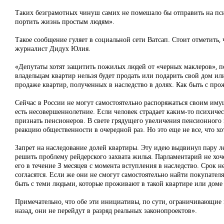
Таких безграмотных чинуш самих не помешало бы отправить на пс
портить жизнь простым людям».
Такое сообщение гуляет в социальной сети Ватсап. Стоит отметить,
журналист Дидух Юлия.
«Депутаты хотят защитить пожилых людей от «черных маклеров», п
владельцам квартир нельзя будет продать или подарить свой дом ил
продаже квартир, полученных в наследство в долях. Как быть с п
Сейчас в России не могут самостоятельно распоряжаться своим им
есть несовершеннолетние. Если человек страдает каким-то психичес
признать пенсионеров. В свете грядущего увеличения пенсионного в
реакцию общественности в очередной раз. Но это еще не все, что х
Запрет на наследование долей квартиры. Эту идею выдвинул пару 
решить проблему рейдерского захвата жилья. Парламентарий не хоч
его в течение 3 месяцев с момента вступления в наследство. Срок н
согласятся. Если же они не смогут самостоятельно найти покупател
быть с теми людьми, которые проживают в такой квартире или доме 
Примечательно, что обе эти инициативы, по сути, ограничивающие гр
назад, они не перейдут в разряд реальных законопроектов».