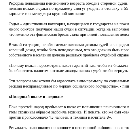
Реформа повышения пенсионного возраста обходит стороной судей.
пенсию позже, а судьи по-прежнему смогут уходить в отставку в 5
зарплате топ-менеджера крупной компании.
Судьи – единственная категория, находящаяся у государства на по
много бонусов получают наши судьи в ситуации, когда на выполне
что именно эта финансовая брешь стала причиной повышения пенс
В такой ситуации, не облагаемые налогами доходы судей и запреде
хороший доход, чтобы быть неподкупным, что это должно быть пре
собственного населения должна решаться проблема судебной справ
«Почему нельзя пересмотреть пакет гарантий так, чтобы из бюджета
бы обложтить налогом высокие доходы наших судей, чтобы вернуть 
Эти вопросы мы хотели бы адресовать вице-премьеру по социальны
расклад несправедливым по меркам социального государства», - п
«Позорный полк» в подполье
Пока простой народ пребывает в шоке от повышения пенсионного во
этом странным образом засбоила техника. И понять, кто же был «
против проголосовало 13 человек, а техника насчитала 8».
Результаты голосования по вопросу о пенсионной реформе на экст