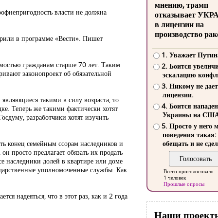
мнению, трамп
рофнепригодность власти не должна
отказывает УКР
в лицензии на
производство рак
ворили в программе «Вести». Пишет
1. Уважает Путин
имостью гражданам старше 70 лет. Таким
2. Боится увелич
тривают законопроект об обязательной
эскалацию конфл
3. Никому не дает
лицензии.
являющиеся такими в силу возраста, то
4. Боится нападе
дке. Теперь же такими фактически хотят
Украины на СШ
Госдуму, разработчики хотят изучить
5. Просто у него 
поведения такая:
ть конец семейным ссорам наследников и
обещать и не сдел
он просто предлагает обязать их продать
все наследники долей в квартире или доме
осударственные уполномоченные службы. Как
Всего проголосовало
1 человек
Прошлые опросы
ся надеяться, что в этот раз, как и 2 года
Наши проект