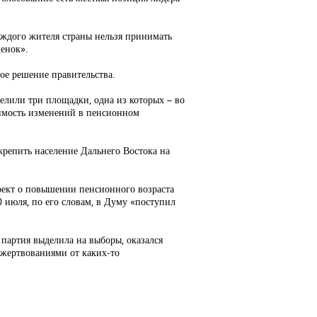
аждого жителя страны нельзя принимать
ценок».
ое решение правительства.
елили три площадки, одна из которых – во
имость изменений в пенсионном
крепить население Дальнего Востока на
оект о повышении пенсионного возраста
 июля, по его словам, в Думу «поступил
 партия выделила на выборы, оказался
ожертвованиями от каких-то