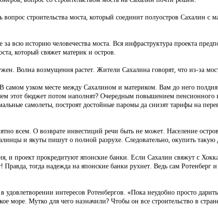
 вопрос строительства моста, который соединит полуостров Сахалин с 
е за всю историю человечества моста. Вся инфраструктура проекта пред
ста, который свяжет материк и остров.
нужен. Волна возмущения растет. Жители Сахалина говорят, что из-за мос
я? В самом узком месте между Сахалином и материком. Вам до него полд
А чем этот бюджет потом наполнят? Очередным повышением пенсионного 
альные самолеты, построят достойные паромы да снизят тарифы на перев
нятно всем. О возврате инвестиций речи быть не может. Население остро
халинцы и якуты пишут о полной разрухе. Следовательно, окупить такую 
ия, и проект прокредитуют японские банки. Если Сахалин свяжут с Хокка
г! Правда, тогда надежда на японские банки рухнет. Ведь сам Ротенберг
я в удовлетворении интересов Ротенбергов. «Пока неудобно просто дарит
ое море. Мутко для чего назначили? Чтобы он все строительство в стран