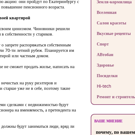
ю акцию: они пройдут по Екатеринбургу с
Земля-кормилица
и повышение пенсионного возраста.
Вселенная
воей квартирой
Салон красоты
 своим цинизмом. Чиновники решили
Вкусные рецепты
 в собственности у стариков.
Спорт
 о запрете распоряжаться собственным
ли 70-ти летний рубеж. Планируется им
АВтобан
ртирой или частным домом.
Здоровье
е не сможет продать жилье, написать на
Посиделки
 нечистых на руку риэлтеров и
Hi-tech
и старше уже не в себе, поэтому такие
Ремонт и строитель
семи сделками с недвижимостью будут
ионера на вменяемость, а претендента на
ВАШЕ МНЕНИЕ
 должны будут заниматься люди, вряд ли
почему, по вашем