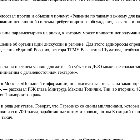
лосовал против и объяснил почему: «Решение по такому важному для к
ровании пенсионной системы требует широкого обсуждения, расчетов и о
ание парламентариев на риски, к которым может привести непродуманн
ение об организации дискуссии в регионе. Для этого единороссы опред
тделения «Единой России», ректора ТГМУ Валентина Шуматова, необход
аста на прежнем уровне для жителей субъектов ДФО может не только за
инициатива с дальневосточным гектаром».
и в Москве. «По нашей информации, положительные отзывы на законопр
 — рассказал РБК глава Минтруда Максим Топилин. Так, во вторник, 10
ия Приморского края».
 и ряда депутатов. Говорят, что Тарасенко со своим миллионами, которые
ко и его 700 тысяч, заработанные потом и кровью, потом Козицкий с п
 тысяч.
сионеров, вопрос со строительством моста на Сахалин почти решен.