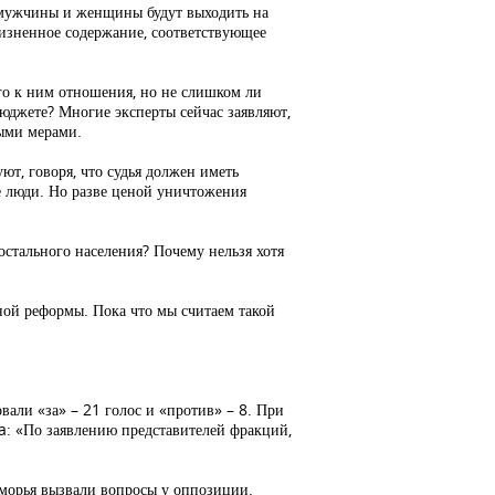
е мужчины и женщины будут выходить на
жизненное содержание, соответствующее
ого к ним отношения, но не слишком ли
юджете? Многие эксперты сейчас заявляют,
ыми мерами.
т, говоря, что судья должен иметь
е люди. Но разве ценой уничтожения
остального населения? Почему нельзя хотя
ной реформы. Пока что мы считаем такой
вали «за» – 21 голос и «против» – 8. При
a: «По заявлению представителей фракций,
иморья вызвали вопросы у оппозиции.