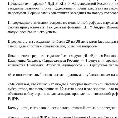
Представители фракций ЛДПР, КПРФ, «Справедливой России» и «Рос
заседание, заявляют, что не поддерживали правительственный закон
недоступен. Версии самих участников заседания по поводу голосова
Информацию о внесении вопроса по пенсионной реформе парламентар
смогли присутствовать. Так, депутат фракции КПРФ Андрей Ищенко,
получилось бы на него успеть.
В результате, на заседание прибыли 29 из 38 депутатов (два манда
самом деле «против», оказалось под большим вопросом.
Явка на внеочередное заседание была следующей: «Единая Россия»
Владимира Хмелева, «Справедливая Россия» — 1 депутат, и фракция 
количестве 1 человека. Итого: 16 единороссов и 13 депутатов пар
«За» положительный отзыв, согласно данным, опубликованным на са
«Мы считаем, что сейчас нет нужды в реформе пенсионной системы
губернатора, что повышение на 12 тысяч в год и это хорошо – это н
объявили войну стране, введя санкции, проведение пенсионной реф
КПРФ.
Коммунисты, с его слов, внесли альтернативный отзыв о проведен
Депутат фракции ЛДПР в Заксобрании Приморья Николай Селюк в сво