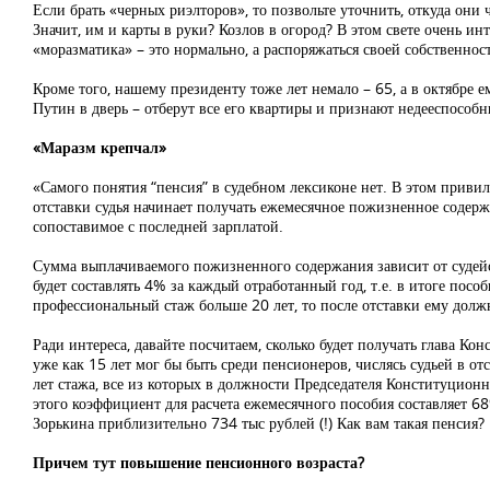
Если брать «черных риэлторов», то позвольте уточнить, откуда они
Значит, им и карты в руки? Козлов в огород? В этом свете очень инт
«моразматика» – это нормально, а распоряжаться своей собственнос
Кроме того, нашему президенту тоже лет немало – 65, а в октябре е
Путин в дверь – отберут все его квартиры и признают недееспособн
«Маразм крепчал»
«Самого понятия “пенсия” в судебном лексиконе нет. В этом привил
отставки судья начинает получать ежемесячное пожизненное содерж
сопоставимое с последней зарплатой.
Сумма выплачиваемого пожизненного содержания зависит от судейск
будет составлять 4% за каждый отработанный год, т.е. в итоге посо
профессиональный стаж больше 20 лет, то после отставки ему дол
Ради интереса, давайте посчитаем, сколько будет получать глава К
уже как 15 лет мог бы быть среди пенсионеров, числясь судьей в от
лет стажа, все из которых в должности Председателя Конституцион
этого коэффициент для расчета ежемесячного пособия составляет 6
Зорькина приблизительно 734 тыс рублей (!) Как вам такая пенсия?
Причем тут повышение пенсионного возраста?