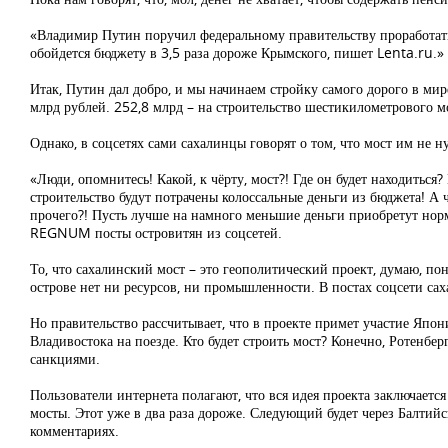
«Владимир Путин поручил федеральному правительству проработать
обойдется бюджету в 3,5 раза дороже Крымского, пишет Lenta.ru.»
Итак, Путин дал добро, и мы начинаем стройку самого дорого в мир
млрд рублей. 252,8 млрд – на строительство шестикилометрового мо
Однако, в соцсетях сами сахалинцы говорят о том, что мост им не 
«Люди, опомнитесь! Какой, к чёрту, мост?! Где он будет находитьс
строительство будут потрачены колоссальные деньги из бюджета! 
прочего?! Пусть лучше на намного меньшие деньги приобретут норм
REGNUM посты островитян из соцсетей.
То, что сахалинский мост – это геополитический проект, думаю, по
острове нет ни ресурсов, ни промышленности. В постах соцсети са
Но правительство рассчитывает, что в проекте примет участие Япон
Владивостока на поезде. Кто будет строить мост? Конечно, Ротенбер
санкциями.
Пользователи интернета полагают, что вся идея проекта заключаетс
мосты. Этот уже в два раза дороже. Следующий будет через Балтийск
комментариях.