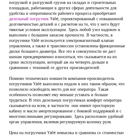
погрузкой и разгрузкой грузов на складах и строительных
площадках, работающие в других сферах деятельности для
удобства и оперативности рабочего процесса приобретают
дизельный погрузчик
Yale, спроектированный с повышенной
долговечностью деталей и с расчетом на то, что у него будут
тяжелые условия эксплуатации. Здесь любой узел надежен и
выполнен с большим запасом прочности. В частности, в
погрузчике Yale используется электромагнитный клапан
управления, а также в трансмиссии установлены фрикционные
диски большего диаметра. Все это в совокупности не даст
шинам преждевременно износиться, что сказывается на их
сроке эксплуатации, который аж на четверть дольше в
сравнении с техникой от других производителей.
Помимо технических новшеств компания-производитель
погрузчиков Yale выполнила педали в них таким образом, что
позволило освободить место для ног оператора. Такая
особенность позволяет ему меньше уставать и больше
трудиться. В этих дизельных погрузчиках комфорт оператора
сказывается на всем, в частности: они имеют просторную
кабину и масло амортизированное с боковой поддержкой и с
многочисленными регулировками. Здесь расположен удобный
орган управления, включая регулируемую колонку руля.
Цена на погрузчики Yale невысока и сравнима со стоимостью