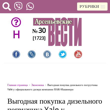
РУБРИКИ
30
№
H
[1723]
Главная страница
Экономика
Выгодная покупка дизельного погрузчика
Yale у официального дилера компании НАК-Машинери
Выгодная покупка дизельного
погрузчика Yale у