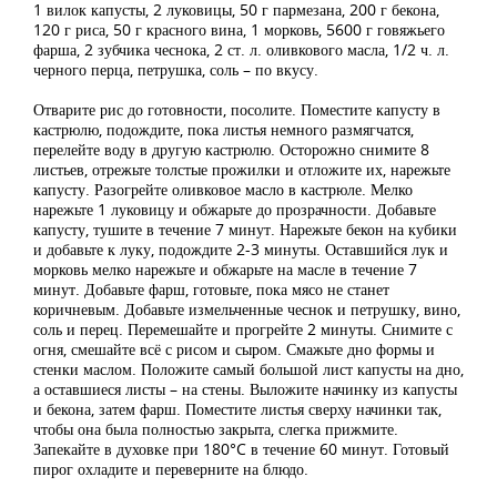
1 вилок капусты, 2 луковицы, 50 г пармезана, 200 г бекона,
120 г риса, 50 г красного вина, 1 морковь, 5600 г говяжьего
фарша, 2 зубчика чеснока, 2 ст. л. оливкового масла, 1/2 ч. л.
черного перца, петрушка, соль – по вкусу.
Отварите рис до готовности, посолите. Поместите капусту в
кастрюлю, подождите, пока листья немного размягчатся,
перелейте воду в другую кастрюлю. Осторожно снимите 8
листьев, отрежьте толстые прожилки и отложите их, нарежьте
капусту. Разогрейте оливковое масло в кастрюле. Мелко
нарежьте 1 луковицу и обжарьте до прозрачности. Добавьте
капусту, тушите в течение 7 минут. Нарежьте бекон на кубики
и добавьте к луку, подождите 2-3 минуты. Оставшийся лук и
морковь мелко нарежьте и обжарьте на масле в течение 7
минут. Добавьте фарш, готовьте, пока мясо не станет
коричневым. Добавьте измельченные чеснок и петрушку, вино,
соль и перец. Перемешайте и прогрейте 2 минуты. Снимите с
огня, смешайте всё с рисом и сыром. Смажьте дно формы и
стенки маслом. Положите самый большой лист капусты на дно,
а оставшиеся листы – на стены. Выложите начинку из капусты
и бекона, затем фарш. Поместите листья сверху начинки так,
чтобы она была полностью закрыта, слегка прижмите.
Запекайте в духовке при 180°C в течение 60 минут. Готовый
пирог охладите и переверните на блюдо.