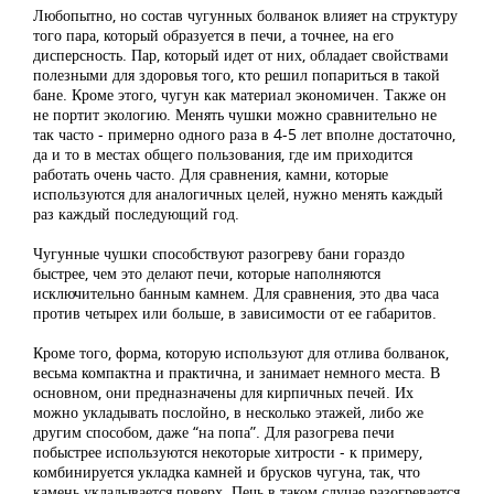
Любопытно, но состав чугунных болванок влияет на структуру
того пара, который образуется в печи, а точнее, на его
дисперсность. Пар, который идет от них, обладает свойствами
полезными для здоровья того, кто решил попариться в такой
бане. Кроме этого, чугун как материал экономичен. Также он
не портит экологию. Менять чушки можно сравнительно не
так часто - примерно одного раза в 4-5 лет вполне достаточно,
да и то в местах общего пользования, где им приходится
работать очень часто. Для сравнения, камни, которые
используются для аналогичных целей, нужно менять каждый
раз каждый последующий год.
Чугунные чушки способствуют разогреву бани гораздо
быстрее, чем это делают печи, которые наполняются
исключительно банным камнем. Для сравнения, это два часа
против четырех или больше, в зависимости от ее габаритов.
Кроме того, форма, которую используют для отлива болванок,
весьма компактна и практична, и занимает немного места. В
основном, они предназначены для кирпичных печей. Их
можно укладывать послойно, в несколько этажей, либо же
другим способом, даже “на попа”. Для разогрева печи
побыстрее используются некоторые хитрости - к примеру,
комбинируется укладка камней и брусков чугуна, так, что
камень укладывается поверх. Печь в таком случае разогревается