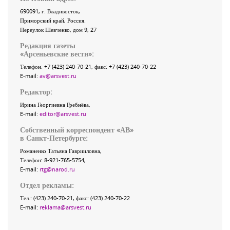
690091
, г.
Владивосток
,
Приморский край
,
Россия
.
Переулок Шевченко
, дом 9, 27
Редакция газеты
«
Арсеньевские вести
»:
Телефон:
+7 (423) 240-70-21
, факс:
+7 (423) 240-70-22
E-mail:
av@arsvest.ru
Редактор:
Ирина Георгиевна Гребнёва,
E-mail:
editor@arsvest.ru
Собственный корреспондент «АВ»
в Санкт-Петербурге:
Романенко Татьяна Гаврииловна,
Телефон: 8-921-765-5754,
E-mail:
rtg@narod.ru
Отдел рекламы:
Тел.: (423) 240-70-21, факс: (423) 240-70-22
E-mail:
reklama@arsvest.ru