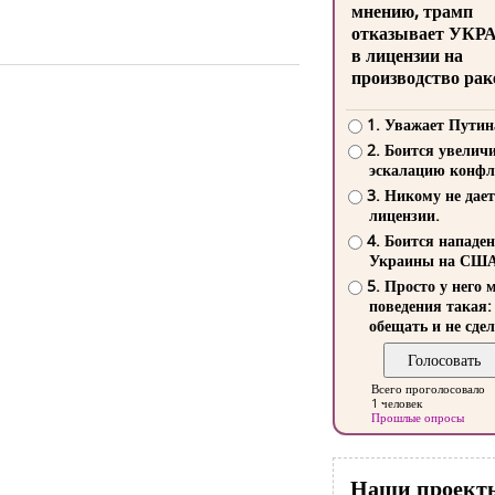
мнению, трамп
отказывает УКР
в лицензии на
производство рак
1. Уважает Путин
2. Боится увелич
эскалацию конфл
3. Никому не дает
лицензии.
4. Боится нападе
Украины на СШ
5. Просто у него 
поведения такая:
обещать и не сдел
Всего проголосовало
1 человек
Прошлые опросы
Наши проект