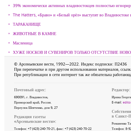
39% экономически активных владивостокцев полностью игнорир
The Hatters, «Браво» и «Белый орёл» выступят во Владивостоке
ТАРАКАНИЩЕ
ЖИВОТНЫЕ В КАМНЕ
Масленица
ХУЖЕ НОСКОВ И СУВЕНИРОВ ТОЛЬКО ОТСУТСТВИЕ НОВ
© Арсеньевские вести, 1992—2022. Индекс подписки: П2436
При перепечатке и при другом использовании материалов, ссылка
При републикации в сети интернет так же обязательна работающа
Почтовый адрес:
Редактор:
690091
, г.
Владивосток
,
Ирина Георги
Приморский край
,
Россия
.
E-mail:
edito
Переулок Шевченко
, дом 9, 27
Собственн
в Санкт-П
Редакция газеты
«
Арсеньевские вести
»:
Романенко Та
Телефон:
+7 (423) 240-70-21
, факс:
+7 (423) 240-70-22
Телефон: 8-9