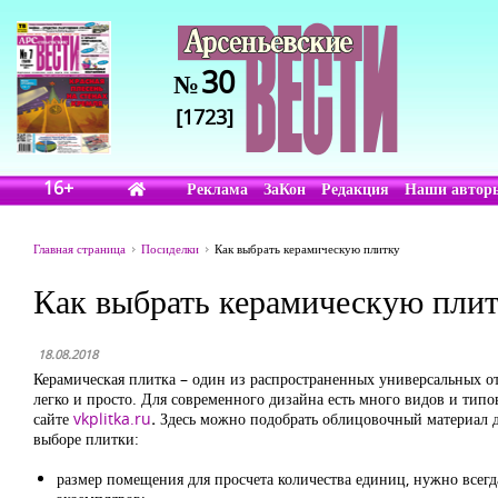
30
№
[1723]
16+
Реклама
ЗаКон
Редакция
Наши автор
Главная страница
Посиделки
Как выбрать керамическую плитку
Как выбрать керамическую пли
18.08.2018
Керамическая плитка – один из распространенных универсальных от
легко и просто. Для современного дизайна есть много видов и тип
сайте
vkplitka.ru
.
Здесь можно подобрать облицовочный материал д
выборе плитки:
размер помещения для просчета количества единиц, нужно всегда