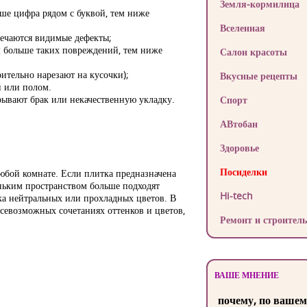
Земля-кормилица
ше цифра рядом с буквой, тем ниже
Вселенная
тречаются видимые дефекты;
ем больше таких повреждений, тем ниже
Салон красоты
ительно нарезают на кусочки);
Вкусные рецепты
й или полом.
рывают брак или некачественную укладку.
Спорт
АВтобан
Здоровье
Посиделки
юбой комнате. Если плитка предназначена
еньким пространством больше подходят
Hi-tech
ка нейтральных или прохладных цветов. В
севозможных сочетаниях оттенков и цветов,
Ремонт и строитель
ВАШЕ МНЕНИЕ
почему, по вашем