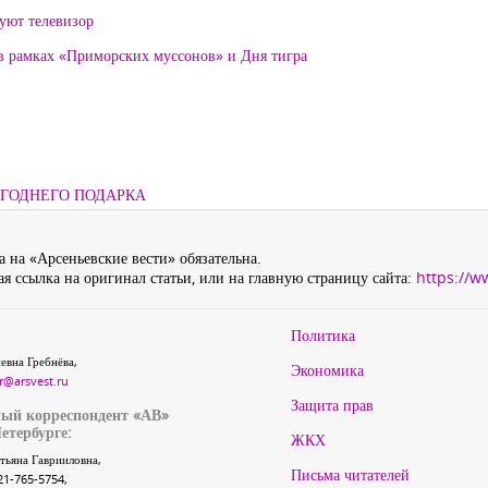
уют телевизор
 в рамках «Приморских муссонов» и Дня тигра
ОГОДНЕГО ПОДАРКА
 на «Арсеньевские вести» обязательна.
я ссылка на оригинал статьи, или на главную страницу сайта:
https://w
Политика
евна Гребнёва,
Экономика
r@arsvest.ru
Защита прав
ый корреспондент «АВ»
етербурге:
ЖКХ
тьяна Гаврииловна,
Письма читателей
21-765-5754,