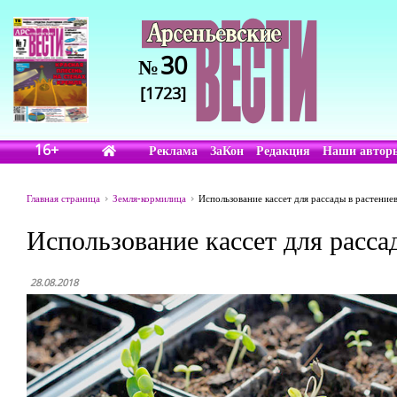
30
№
[1723]
16+
Реклама
ЗаКон
Редакция
Наши автор
Главная страница
Земля-кормилица
Использование кассет для рассады в растение
Использование кассет для расса
28.08.2018