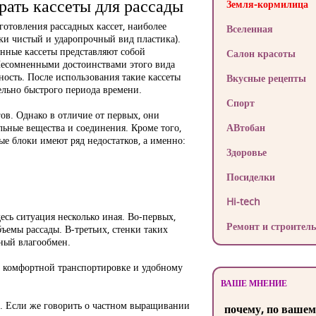
рать кассеты для рассады
Земля-кормилица
отовления рассадных кассет, наиболее
Вселенная
ки чистый и ударопрочный вид пластика).
онные кассеты представляют собой
Салон красоты
 Несомненными достоинствами этого вида
ность. После использования такие кассеты
Вкусные рецепты
тельно быстрого периода времени.
Спорт
ов. Однако в отличие от первых, они
льные вещества и соединения. Кроме того,
АВтобан
ые блоки имеют ряд недостатков, а именно:
Здоровье
Посиделки
Hi-tech
есь ситуация несколько иная. Во-первых,
Ремонт и строитель
ъемы рассады. В-третьих, стенки таких
нный влагообмен.
т комфортной транспортировке и удобному
ВАШЕ МНЕНИЕ
ем. Если же говорить о частном выращивании
почему, по вашем