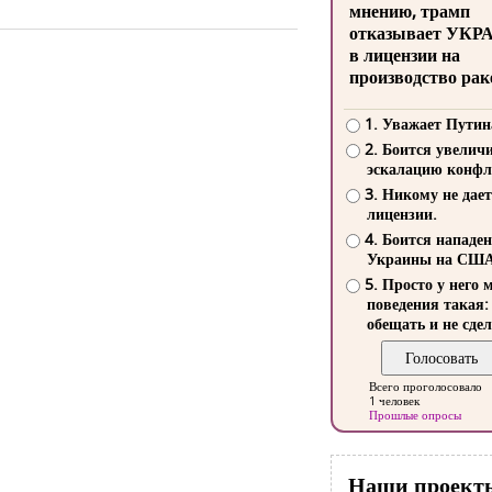
мнению, трамп
отказывает УКР
в лицензии на
производство рак
1. Уважает Путин
2. Боится увелич
эскалацию конфл
3. Никому не дает
лицензии.
4. Боится нападе
Украины на СШ
5. Просто у него 
поведения такая:
обещать и не сдел
Всего проголосовало
1 человек
Прошлые опросы
Наши проект