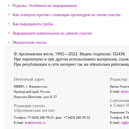
Редиска. Особенности выращивания
Как побороть кротов с помощью цилиндров на своем участке
Как выращивать грибы
Выращиваем шампиньоны на дачном участке
Медоносные пчелы
© Арсеньевские вести, 1992—2022. Индекс подписки: П2436
При перепечатке и при другом использовании материалов, ссылка
При републикации в сети интернет так же обязательна работающа
Почтовый адрес:
Редактор:
690091
, г.
Владивосток
,
Ирина Георги
Приморский край
,
Россия
.
E-mail:
edito
Переулок Шевченко
, дом 9, 27
Собственн
в Санкт-П
Редакция газеты
«
Арсеньевские вести
»:
Романенко Та
Телефон:
+7 (423) 240-70-21
, факс:
+7 (423) 240-70-22
Телефон: 8-9
E-mail:
av@arsvest.ru
E-mail:
rtg@