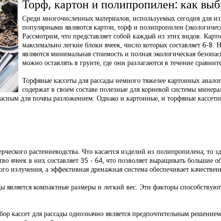
Торф, картон и полипропилен: как выб
Среди многочисленных материалов, используемых сегодня для изг
популярными являются картон, торф и полипропилен (экологичес
Рассмотрим, что представляет собой каждый из этих видов. Карт
максимально легкие блоки ячеек, число которых составляет 6-8.
являются минимальная стоимость и полная экологическая безопас
можно оставлять в грунте, где они разлагаются в течение сравни
Торфяные кассеты для рассады немного тяжелее картонных аналог
содержат в своем составе полезные для корневой системы минера
пасным для почвы разложением. Однако и картонные, и торфяные кассетн
ческого растениеводства. Что касается изделий из полипропилена, то зд
во ячеек в них составляет 35 - 64, что позволяет выращивать большие об
ого излучения, а эффективная дренажная система обеспечивает качестве
 является компактные размеры и легкий вес. Эти факторы способствую
выбор кассет для рассады однозначно является предпочтительным решени