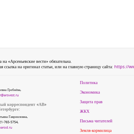
 на «Арсеньевские вести» обязательна.
я ссылка на оригинал статьи, или на главную страницу сайта:
https://w
Политика
евна Гребнёва,
Экономика
r@arsvest.ru
Защита прав
ый корреспондент «АВ»
етербурге:
ЖКХ
тьяна Гаврииловна,
Письма читателей
21-765-5754,
narod.ru
Земля-кормилица