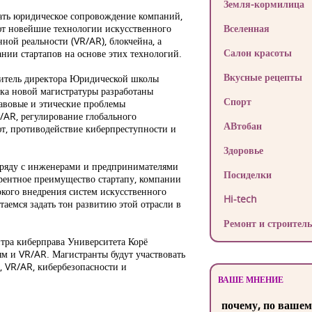
Земля-кормилица
ть юридическое сопровождение компаний,
ют новейшие технологии искусственного
Вселенная
нной реальности (VR/AR), блокчейна, а
Салон красоты
нии стартапов на основе этих технологий.
Вкусные рецепты
титель директора Юридической школы
ка новой магистратуры разработаны
Спорт
равовые и этические проблемы
/AR, регулирование глобального
АВтобан
т, противодействие киберпреступности и
Здоровье
аряду с инженерами и предпринимателями
Посиделки
урентное преимущество стартапу, компании
кого внедрения систем искусственного
Hi-tech
аемся задать тон развитию этой отрасли в
Ремонт и строитель
тра киберправа Университета Корё
м и VR/AR. Магистранты будут участвовать
, VR/AR, кибербезопасности и
ВАШЕ МНЕНИЕ
почему, по вашем