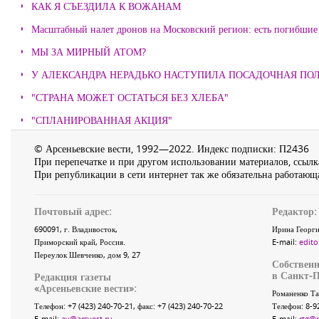
КАК Я СЪЕЗДИЛА К ВОЖАНАМ
Масштабный налет дронов на Московский регион: есть погибшие
МЫ ЗА МИРНЫЙ АТОМ?
У АЛЕКСАНДРА НЕРАДЬКО НАСТУПИЛА ПОСАДОЧНАЯ ПО
"СТРАНА МОЖЕТ ОСТАТЬСЯ БЕЗ ХЛЕБА"
"СПЛАНИРОВАННАЯ АКЦИЯ"
© Арсеньевские вести, 1992—2022. Индекс подписки: П2436
При перепечатке и при другом использовании материалов, ссылка
При републикации в сети интернет так же обязательна работающа
Почтовый адрес:
Редактор:
690091
, г.
Владивосток
,
Ирина Георги
Приморский край
,
Россия
.
E-mail:
edito
Переулок Шевченко
, дом 9, 27
Собственн
в Санкт-П
Редакция газеты
«
Арсеньевские вести
»:
Романенко Та
Телефон:
+7 (423) 240-70-21
, факс:
+7 (423) 240-70-22
Телефон: 8-9
E-mail:
av@arsvest.ru
E-mail:
rtg@