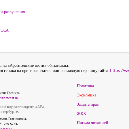
 и разрушения
ЛОСА
 на «Арсеньевские вести» обязательна.
я ссылка на оригинал статьи, или на главную страницу сайта:
https://w
Политика
евна Гребнёва,
Экономика
r@arsvest.ru
Защита прав
ый корреспондент «АВ»
етербурге:
ЖКХ
тьяна Гаврииловна,
Письма читателей
21-765-5754,
narod.ru