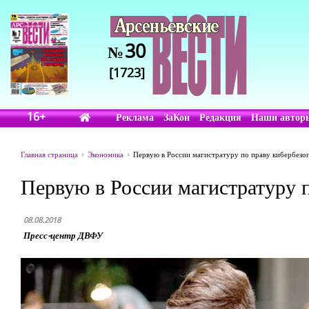
30
№
[1723]
16+
Реклама
ЗаКон
Редакция
Наши автор
Главная страница
Экономика
Первую в России магистратуру по праву кибербезо
Первую в России магистратуру 
08.08.2018
Пресс-центр ДВФУ