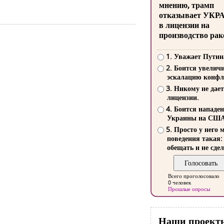
мнению, трамп
отказывает УКР
в лицензии на
производство рак
1. Уважает Путин
2. Боится увелич
эскалацию конфл
3. Никому не дает
лицензии.
4. Боится нападе
Украины на СШ
5. Просто у него 
поведения такая:
обещать и не сдел
Всего проголосовало
0 человек
Прошлые опросы
Наши проект