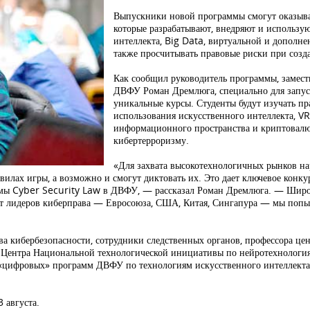
Выпускники новой программы смогут оказыва
которые разрабатывают, внедряют и использу
интеллекта, Big Data, виртуальной и дополне
также просчитывать правовые риски при созда
Как сообщил руководитель программы, замес
ДВФУ Роман Дремлюга, специально для запус
уникальные курсы. Студенты будут изучать п
использования искусственного интеллекта, VR
информационного пространства и криптовалю
кибертерроризму.
«Для захвата высокотехнологичных рынков н
илах игры, а возможно и смогут диктовать их. Это дает ключевое конк
ммы Cyber Security Law в ДВФУ, — рассказал Роман Дремлюга. — Широ
ыт лидеров киберправа — Евросоюза, США, Китая, Сингапура — мы попыт
а кибербезопасности, сотрудники следственных органов, профессора цен
Центра Национальной технологической инициативы по нейротехнология
х «цифровых» программ ДВФУ по технологиям искусственного интеллекта
 августа.