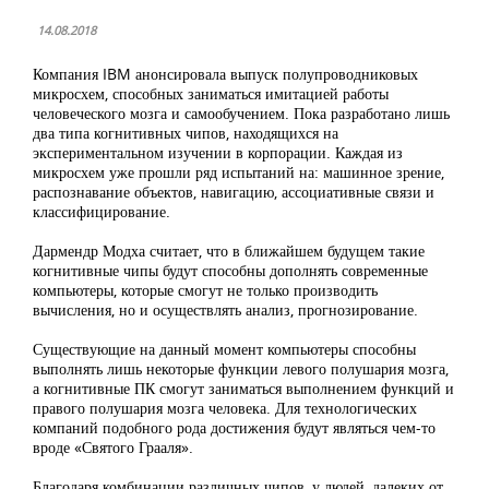
14.08.2018
Компания IBM анонсировала выпуск полупроводниковых
микросхем, способных заниматься имитацией работы
человеческого мозга и самообучением. Пока разработано лишь
два типа когнитивных чипов, находящихся на
экспериментальном изучении в корпорации. Каждая из
микросхем уже прошли ряд испытаний на: машинное зрение,
распознавание объектов, навигацию, ассоциативные связи и
классифицирование.
Дармендр Модха считает, что в ближайшем будущем такие
когнитивные чипы будут способны дополнять современные
компьютеры, которые смогут не только производить
вычисления, но и осуществлять анализ, прогнозирование.
Существующие на данный момент компьютеры способны
выполнять лишь некоторые функции левого полушария мозга,
а когнитивные ПК смогут заниматься выполнением функций и
правого полушария мозга человека. Для технологических
компаний подобного рода достижения будут являться чем-то
вроде «Святого Грааля».
Благодаря комбинации различных чипов, у людей, далеких от