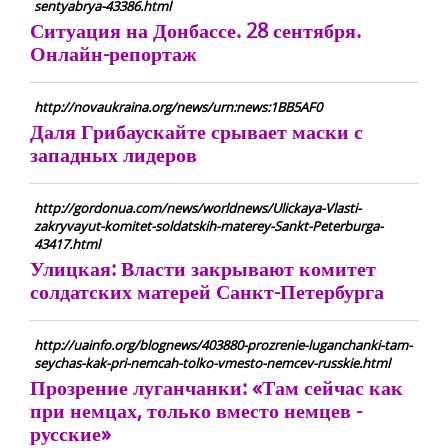
sentyabrya-43386.html
Ситуация на Донбассе. 28 сентября.
Онлайн-репортаж
http://novaukraina.org/news/urn:news:1BB5AF0
Даля Грибаускайте срывает маски с
западных лидеров
http://gordonua.com/news/worldnews/Ulickaya-Vlasti-
zakryvayut-komitet-soldatskih-materey-Sankt-Peterburga-
43417.html
Улицкая: Власти закрывают комитет
солдатских матерей Санкт-Петербурга
http://uainfo.org/blognews/403880-prozrenie-luganchanki-tam-
seychas-kak-pri-nemcah-tolko-vmesto-nemcev-russkie.html
Прозрение луганчанки: «Там сейчас как
при немцах, только вместо немцев -
русские»