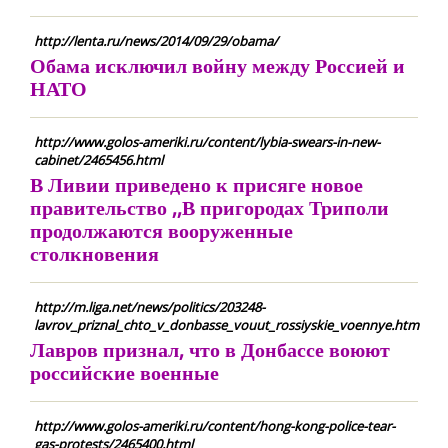
http://lenta.ru/news/2014/09/29/obama/
Обама исключил войну между Россией и
НАТО
http://www.golos-ameriki.ru/content/lybia-swears-in-new-
cabinet/2465456.html
В Ливии приведено к присяге новое
правительство ,,В пригородах Триполи
продолжаются вооруженные
столкновения
http://m.liga.net/news/politics/203248-
lavrov_priznal_chto_v_donbasse_vouut_rossiyskie_voennye.htm
Лавров признал, что в Донбассе воюют
российские военные
http://www.golos-ameriki.ru/content/hong-kong-police-tear-
gas-protests/2465400.html