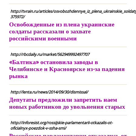
http://tvrain.ru/articles/osvobozhdennye_iz_plena_ukrainskie_soldat
375972/
Освобожденные из плена украинские
солдаты рассказали о захвате
российскими военными
http://rbcdaily.ru/market/562949992497707
«Балтика» остановила заводы в
Челябинске и Красноярске из-за падения
рынка
http://lenta.ru/news/2014/09/30/dismissal/
Депутаты предложили запретить наем
новых работников до увольнения старых
http://inforesist.org/rossijskie-parlamentarii-otkazalis-ot-
oficialnyx-poezdok-v-ssha-smi/
Российские парламентарии отказались от