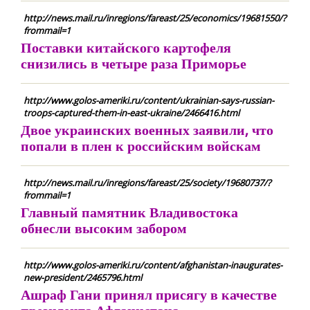
http://news.mail.ru/inregions/fareast/25/economics/19681550/?
frommail=1
Поставки китайского картофеля
снизились в четыре раза Приморье
http://www.golos-ameriki.ru/content/ukrainian-says-russian-
troops-captured-them-in-east-ukraine/2466416.html
Двое украинских военных заявили, что
попали в плен к российским войскам
http://news.mail.ru/inregions/fareast/25/society/19680737/?
frommail=1
Главный памятник Владивостока
обнесли высоким забором
http://www.golos-ameriki.ru/content/afghanistan-inaugurates-
new-president/2465796.html
Ашраф Гани принял присягу в качестве