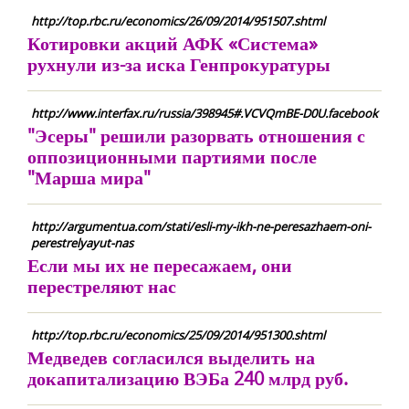
http://top.rbc.ru/economics/26/09/2014/951507.shtml
Котировки акций АФК «Система»
рухнули из-за иска Генпрокуратуры
http://www.interfax.ru/russia/398945#.VCVQmBE-D0U.facebook
"Эсеры" решили разорвать отношения с
оппозиционными партиями после
"Марша мира"
http://argumentua.com/stati/esli-my-ikh-ne-peresazhaem-oni-
perestrelyayut-nas
Если мы их не пересажаем, они
перестреляют нас
http://top.rbc.ru/economics/25/09/2014/951300.shtml
Медведев согласился выделить на
докапитализацию ВЭБа 240 млрд руб.