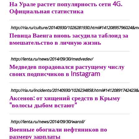
На Урале растет популярность сети 4G.
Официальная статистика
http://ria.ru/culture/20140930/1026281930.html#14120895796024&me
Певица Ваенга вновь засудила таблоид за
вмешательство в личную жизнь
http://lenta.ru/news/2014/09/30/medvedev/
Медведев порадовался растущему числу
своих подписчиков в Instagram
http://ria.ru/incidents/20140930/1026234858.html#14120891742423&
Аксенов: от хищений средств в Крыму
"волосы дыбом встают"
http://lenta.ru/news/2014/09/30/waroil/
Военные обогнали нефтяников по
размеру зарплаты