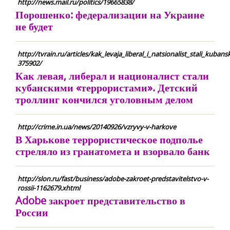
http://news.mail.ru/politics/19665838/
Порошенко: федерализации на Украине
не будет
http://tvrain.ru/articles/kak_levaja_liberal_i_natsionalist_stali_kuba
375902/
Как левая, либерал и националист стали
кубанскими «террористами». Детский
троллинг кончился уголовным делом
http://crime.in.ua/news/20140926/vzryvy-v-harkove
В Харькове террористическое подполье
стреляло из гранатомета и взорвало банк
http://slon.ru/fast/business/adobe-zakroet-predstavitelstvo-v-
rossii-1162679.xhtml
Adobe закроет представительство в
России