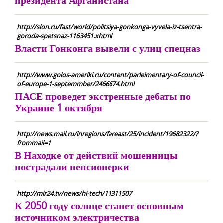
президента Афганистана
http://slon.ru/fast/world/politsiya-gonkonga-vyvela-iz-tsentra-
goroda-spetsnaz-1163451.xhtml
Власти Гонконга вывели с улиц спецназ
http://www.golos-ameriki.ru/content/parleimentary-of-council-
of-europe-1-septemmber/2466674.html
ПАСЕ проведет экстренные дебаты по
Украине 1 октября
http://news.mail.ru/inregions/fareast/25/incident/19682322/?
frommail=1
В Находке от действий мошенницы
пострадали пенсионерки
http://mir24.tv/news/hi-tech/11311507
К 2050 году солнце станет основным
источником электричества