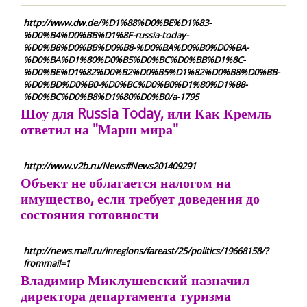
http://www.dw.de/%D1%88%D0%BE%D1%83-
%D0%B4%D0%BB%D1%8F-russia-today-
%D0%B8%D0%BB%D0%B8-%D0%BA%D0%B0%D0%BA-
%D0%BA%D1%80%D0%B5%D0%BC%D0%BB%D1%8C-
%D0%BE%D1%82%D0%B2%D0%B5%D1%82%D0%B8%D0%BB-
%D0%BD%D0%B0-%D0%BC%D0%B0%D1%80%D1%88-
%D0%BC%D0%B8%D1%80%D0%B0/a-1795
Шоу для Russia Today, или Как Кремль
ответил на "Марш мира"
http://www.v2b.ru/News#News201409291
Объект не облагается налогом на
имущество, если требует доведения до
состояния готовности
http://news.mail.ru/inregions/fareast/25/politics/19668158/?
frommail=1
Владимир Миклушевский назначил
директора департамента туризма