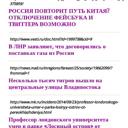
375859/
РОССИЯ ПОВТОРИТ ПУТЬ КИТАЯ?
ОТКЛЮЧЕНИЕ ФЕЙСБУКА И
ТВИТТЕРА ВОЗМОЖНО
http://www.vesti.ru/doc.html?id=1999738&cid=9
В ЛНР заявляют, что договорились о
поставках газа из России
http://news.mail.ru/inregions/fareast/25/society/19662099/?
frommail=1
Несколько тысяч тигров вышло на
центральные улицы Владивостока
http://www.mk.ru/incident/2014/09/23/professor-londonskogo-
universiteta-umer-v-parke-losinyy-ostrov-ot-
pereokhlazhdeniya.html
Профессор лондонского университета
умер в парке «Лосиный остров» от