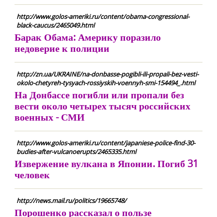
http://www.golos-ameriki.ru/content/obama-congressional-
black-caucus/2465049.html
Барак Обама: Америку поразило
недоверие к полиции
http://zn.ua/UKRAINE/na-donbasse-pogibli-ili-propali-bez-vesti-
okolo-chetyreh-tysyach-rossiyskih-voennyh-smi-154494_.html
На Донбассе погибли или пропали без
вести около четырех тысяч российских
военных - СМИ
http://www.golos-ameriki.ru/content/japaniese-police-find-30-
budies-after-vulcanoerupts/2465335.html
Извержение вулкана в Японии. Погиб 31
человек
http://news.mail.ru/politics/19665748/
Порошенко рассказал о пользе