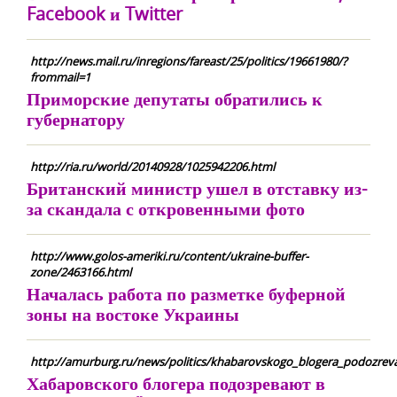
Facebook и Twitter
http://news.mail.ru/inregions/fareast/25/politics/19661980/?
frommail=1
Приморские депутаты обратились к
губернатору
http://ria.ru/world/20140928/1025942206.html
Британский министр ушел в отставку из-
за скандала с откровенными фото
http://www.golos-ameriki.ru/content/ukraine-buffer-
zone/2463166.html
Началась работа по разметке буферной
зоны на востоке Украины
http://amurburg.ru/news/politics/khabarovskogo_blogera_podozreva
Хабаровского блогера подозревают в