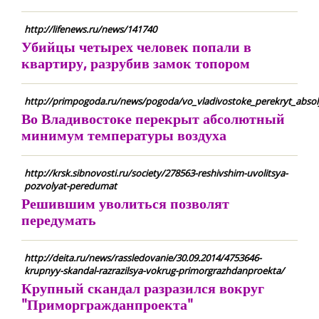
http://lifenews.ru/news/141740
Убийцы четырех человек попали в
квартиру, разрубив замок топором
http://primpogoda.ru/news/pogoda/vo_vladivostoke_perekryt_abs
Во Владивостоке перекрыт абсолютный
минимум температуры воздуха
http://krsk.sibnovosti.ru/society/278563-reshivshim-uvolitsya-
pozvolyat-peredumat
Решившим уволиться позволят
передумать
http://deita.ru/news/rassledovanie/30.09.2014/4753646-
krupnyy-skandal-razrazilsya-vokrug-primorgrazhdanproekta/
Крупный скандал разразился вокруг
"Приморгражданпроекта"