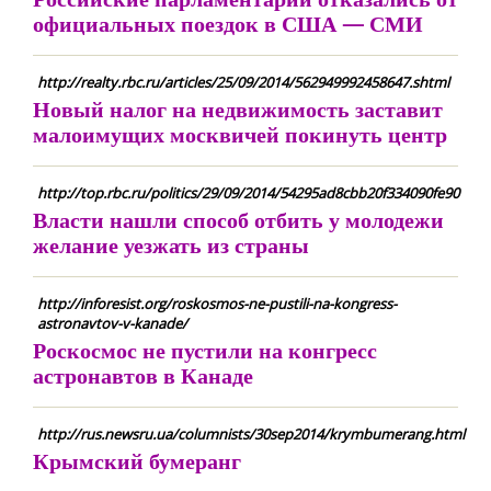
официальных поездок в США — СМИ
http://realty.rbc.ru/articles/25/09/2014/562949992458647.shtml
Новый налог на недвижимость заставит
малоимущих москвичей покинуть центр
http://top.rbc.ru/politics/29/09/2014/54295ad8cbb20f334090fe90
Власти нашли способ отбить у молодежи
желание уезжать из страны
http://inforesist.org/roskosmos-ne-pustili-na-kongress-
astronavtov-v-kanade/
Роскосмос не пустили на конгресс
астронавтов в Канаде
http://rus.newsru.ua/columnists/30sep2014/krymbumerang.html
Крымский бумеранг