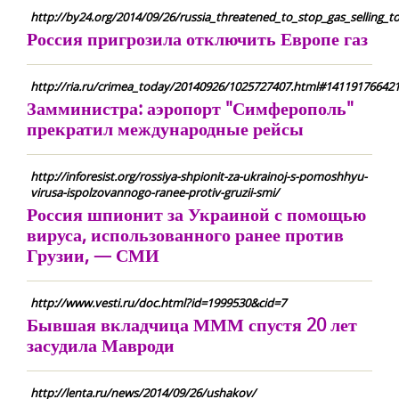
http://by24.org/2014/09/26/russia_threatened_to_stop_gas_selling_t
Россия пригрозила отключить Европе газ
http://ria.ru/crimea_today/20140926/1025727407.html#141191766421
Замминистра: аэропорт "Симферополь"
прекратил международные рейсы
http://inforesist.org/rossiya-shpionit-za-ukrainoj-s-pomoshhyu-
virusa-ispolzovannogo-ranee-protiv-gruzii-smi/
Россия шпионит за Украиной с помощью
вируса, использованного ранее против
Грузии, — СМИ
http://www.vesti.ru/doc.html?id=1999530&cid=7
Бывшая вкладчица МММ спустя 20 лет
засудила Мавроди
http://lenta.ru/news/2014/09/26/ushakov/