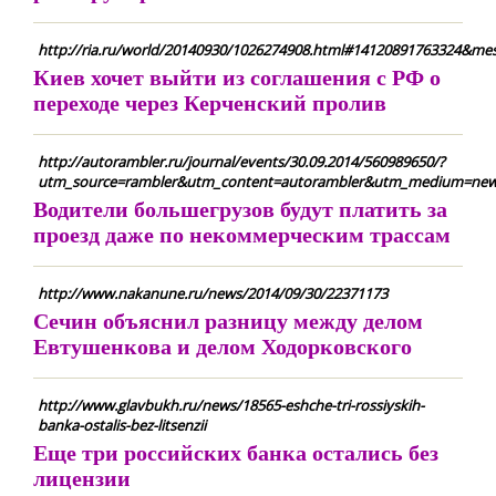
http://ria.ru/world/20140930/1026274908.html#14120891763324&mes
Киев хочет выйти из соглашения с РФ о
переходе через Керченский пролив
http://autorambler.ru/journal/events/30.09.2014/560989650/?
utm_source=rambler&utm_content=autorambler&utm_medium=ne
Водители большегрузов будут платить за
проезд даже по некоммерческим трассам
http://www.nakanune.ru/news/2014/09/30/22371173
Сечин объяснил разницу между делом
Евтушенкова и делом Ходорковского
http://www.glavbukh.ru/news/18565-eshche-tri-rossiyskih-
banka-ostalis-bez-litsenzii
Еще три российских банка остались без
лицензии