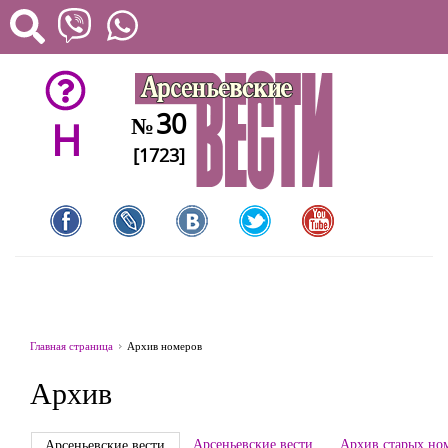
30
№
H
[1723]
Главная страница
Архив номеров
Архив
Арсеньевские вести
Архив старых но
Арсеньевские вести