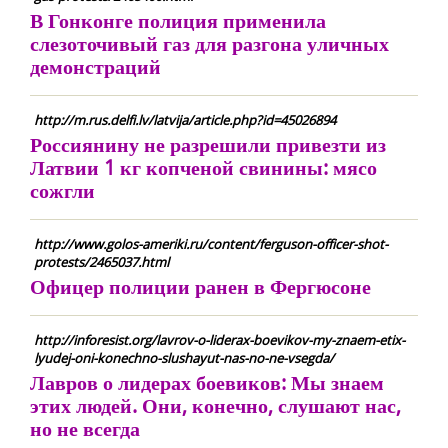
В Гонконге полиция применила
слезоточивый газ для разгона уличных
демонстраций
http://m.rus.delfi.lv/latvija/article.php?id=45026894
Россиянину не разрешили привезти из
Латвии 1 кг копченой свинины: мясо
сожгли
http://www.golos-ameriki.ru/content/ferguson-officer-shot-
protests/2465037.html
Офицер полиции ранен в Фергюсоне
http://inforesist.org/lavrov-o-liderax-boevikov-my-znaem-etix-
lyudej-oni-konechno-slushayut-nas-no-ne-vsegda/
Лавров о лидерах боевиков: Мы знаем
этих людей. Они, конечно, слушают нас,
но не всегда