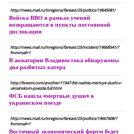
http://news.mail.ru/inregions/fareast/25/politics/19645081/
Войска ВВО в рамках учений
возвращаются в пункты постоянной
дислокации
http://news.mail.ru/inregions/fareast/25/incident/19668541/?
frommail=1
В акватории Владивостока обнаружены
два разбитых катера
http://livesmi.com/another/11947-fsb-nashla-mertvye-dushi-v-
ukrainskom-poezde,full.html
ФСБ нашла «мертвые души» в
украинском поезде
http://news.mail.ru/inregions/fareast/25/politics/19667408/?
frommail=1
Восточный экономический форум будет