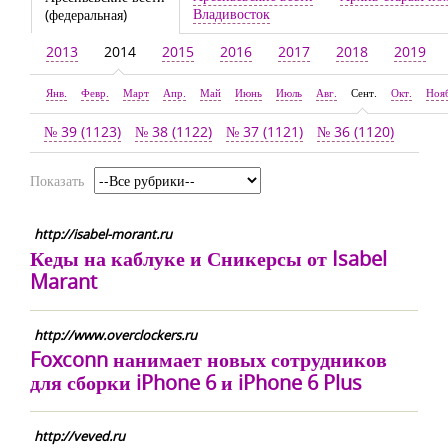
Владивосток
(федеральная)
2013
2014
2015
2016
2017
2018
2019
Янв.
Февр.
Март
Апр.
Май
Июнь
Июль
Авг.
Сент.
Окт.
Ноя
№ 39 (1123)
№ 38 (1122)
№ 37 (1121)
№ 36 (1120)
Показать
http://isabel-morant.ru
Кеды на каблуке и Сникерсы от Isabel
Marant
http://www.overclockers.ru
Foxconn нанимает новых сотрудников
для сборки iPhone 6 и iPhone 6 Plus
http://veved.ru