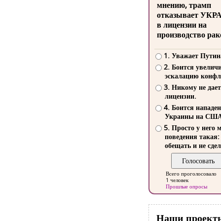
мнению, трамп
отказывает УКР
в лицензии на
производство рак
1. Уважает Путин
2. Боится увелич
эскалацию конфл
3. Никому не дает
лицензии.
4. Боится нападе
Украины на СШ
5. Просто у него 
поведения такая:
обещать и не сдел
Всего проголосовало
1 человек
Прошлые опросы
Наши проект