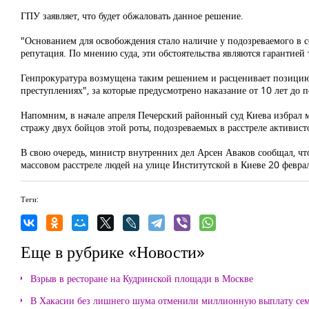
ГПУ заявляет, что будет обжаловать данное решение.
"Основанием для освобождения стало наличие у подозреваемого в с
репутация. По мнению суда, эти обстоятельства являются гарантией 
Генпрокуратура возмущена таким решением и расценивает позицию П
преступлениях", за которые предусмотрено наказание от 10 лет до
Напомним, в начале апреля Печерский районный суд Киева избрал м
стражу двух бойцов этой роты, подозреваемых в расстреле активис
В свою очередь, министр внутренних дел Арсен Аваков сообщал, ч
массовом расстреле людей на улице Институтской в Киеве 20 феврал
Теги:
Еще в рубрике «Новости»
Взрыв в ресторане на Кудринской площади в Москве
В Хакасии без лишнего шума отменили миллионную выплату се