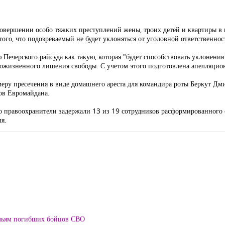
овершении особо тяжких преступлений жены, троих детей и квартиры в г
того, что подозреваемый не будет уклоняться от уголовной ответственнос
ечерского райсуда как такую, которая "будет способствовать уклонению
 пожизненного лишения свободы. С учетом этого подготовлена апелляцион
еру пресечения в виде домашнего ареста для командира роты Беркут Дм
тов Евромайдана.
то правоохранители задержали 13 из 19 сотрудников расформированного
я.
мьям погибших бойцов СВО