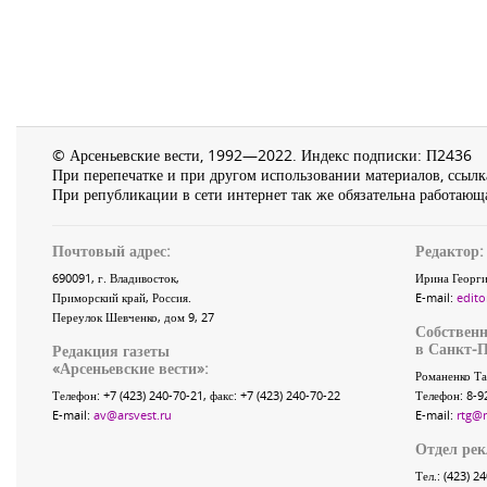
© Арсеньевские вести, 1992—2022. Индекс подписки: П2436
При перепечатке и при другом использовании материалов, ссылка
При републикации в сети интернет так же обязательна работающа
Почтовый адрес:
Редактор:
690091
, г.
Владивосток
,
Ирина Георги
Приморский край
,
Россия
.
E-mail:
edito
Переулок Шевченко
, дом 9, 27
Собственн
в Санкт-П
Редакция газеты
«
Арсеньевские вести
»:
Романенко Та
Телефон:
+7 (423) 240-70-21
, факс:
+7 (423) 240-70-22
Телефон: 8-9
E-mail:
av@arsvest.ru
E-mail:
rtg@
Отдел ре
Тел.: (423) 2