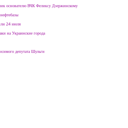
тник основателю ВЧК Феликсу Дзержинскому
 нефтебазы
или 24 июля
таки на Украинские города
висимого депутата Шульги