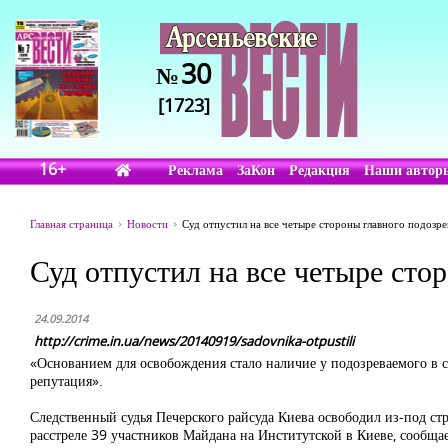
30
№
[1723]
16+
Реклама
ЗаКон
Редакция
Наши автор
Главная страница
Новости
Суд отпустил на все четыре стороны главного подозр
Суд отпустил на все четыре сто
24.09.2014
http://crime.in.ua/news/20140919/sadovnika-otpustili
«Основанием для освобождения стало наличие у подозреваемого в с
репутация».
Следственный судья Печерского райсуда Киева освободил из-под ст
расстреле 39 участников Майдана на Институтской в Киеве, сообща