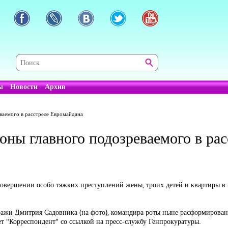
ы
Новости
Архив
еваемого в расстреле Евромайдана
роны главного подозреваемого в ра
овершении особо тяжких преступлений жены, троих детей и квартиры в г
ражи Дмитрия Садовника (на фото), командира роты ныне расформированн
ет "Корреспондент" со ссылкой на пресс-службу Генпрокуратуры.