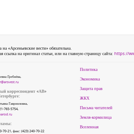
 на «Арсеньевские вести» обязательна.
я ссылка на оригинал статьи, или на главную страницу сайта:
https://w
Политика
евна Гребнёва,
Экономика
r@arsvest.ru
Защита прав
ый корреспондент «АВ»
етербурге:
ЖКХ
тьяна Гаврииловна,
Письма читателей
21-765-5754,
narod.ru
Земля-кормилица
кламы:
Вселенная
40-70-21, факс: (423) 240-70-22