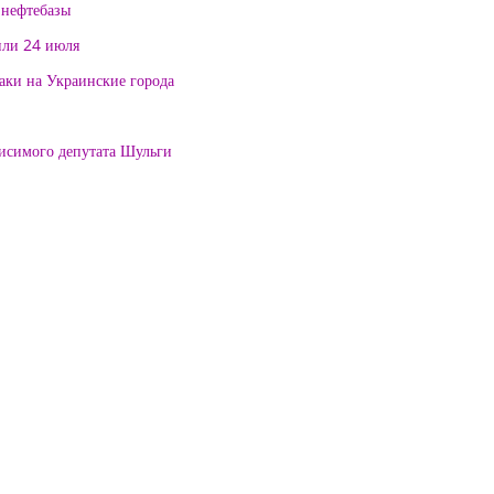
 нефтебазы
или 24 июля
таки на Украинские города
висимого депутата Шульги