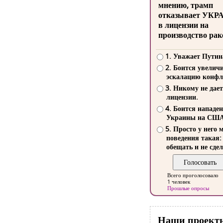
мнению, трамп
отказывает УКР
в лицензии на
производство рак
1. Уважает Путин
2. Боится увелич
эскалацию конфл
3. Никому не дает
лицензии.
4. Боится нападе
Украины на СШ
5. Просто у него 
поведения такая:
обещать и не сдел
Всего проголосовало
1 человек
Прошлые опросы
Наши проект