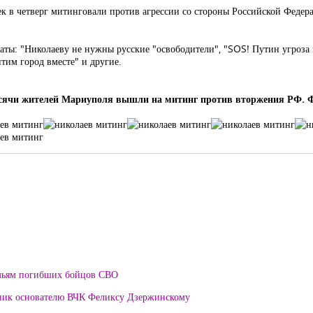
ек в четверг митинговали против агрессии со стороны Российской Федер
ты: "Николаеву не нужны русские "освободители", "SOS! Путин угроза
итим город вместе" и другие.
 тысячи жителей Мариуполя вышли на митинг против вторжения РФ
мьям погибших бойцов СВО
тник основателю ВЧК Феликсу Дзержинскому