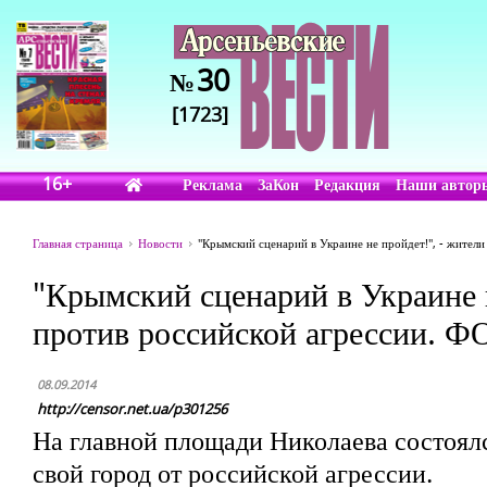
30
№
[1723]
16+
Реклама
ЗаКон
Редакция
Наши автор
Главная страница
Новости
"Крымский сценарий в Украине не пройдет!", - жите
"Крымский сценарий в Украине 
против российской агрессии. 
08.09.2014
http://censor.net.ua/p301256
На главной площади Николаева состоялс
свой город от российской агрессии.