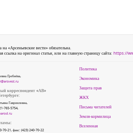
 на «Арсеньевские вести» обязательна.
я ссылка на оригинал статьи, или на главную страницу сайта:
https://w
Политика
евна Гребнёва,
Экономика
r@arsvest.ru
Защита прав
ый корреспондент «АВ»
етербурге:
ЖКХ
тьяна Гаврииловна,
Письма читателей
21-765-5754,
narod.ru
Земля-кормилица
кламы:
Вселенная
40-70-21, факс: (423) 240-70-22