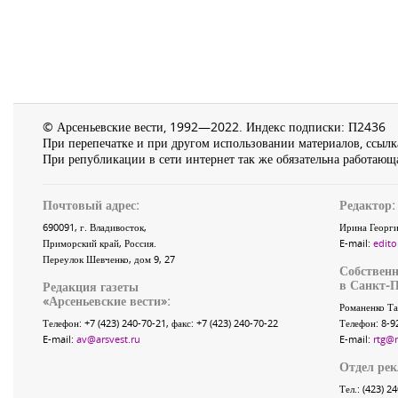
© Арсеньевские вести, 1992—2022. Индекс подписки: П2436
При перепечатке и при другом использовании материалов, ссылка
При републикации в сети интернет так же обязательна работающа
Почтовый адрес:
Редактор:
690091
, г.
Владивосток
,
Ирина Георги
Приморский край
,
Россия
.
E-mail:
edito
Переулок Шевченко
, дом 9, 27
Собственн
в Санкт-П
Редакция газеты
«
Арсеньевские вести
»:
Романенко Та
Телефон:
+7 (423) 240-70-21
, факс:
+7 (423) 240-70-22
Телефон: 8-9
E-mail:
av@arsvest.ru
E-mail:
rtg@
Отдел ре
Тел.: (423) 2