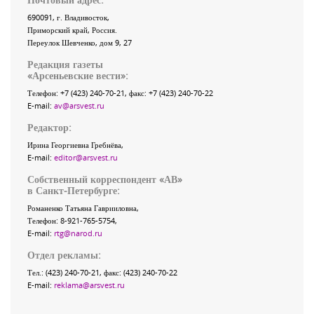
690091
, г.
Владивосток
,
Приморский край
,
Россия
.
Переулок Шевченко
, дом 9, 27
Редакция газеты
«
Арсеньевские вести
»:
Телефон:
+7 (423) 240-70-21
, факс:
+7 (423) 240-70-22
E-mail:
av@arsvest.ru
Редактор:
Ирина Георгиевна Гребнёва,
E-mail:
editor@arsvest.ru
Собственный корреспондент «АВ»
в Санкт-Петербурге:
Романенко Татьяна Гаврииловна,
Телефон: 8-921-765-5754,
E-mail:
rtg@narod.ru
Отдел рекламы:
Тел.: (423) 240-70-21, факс: (423) 240-70-22
E-mail:
reklama@arsvest.ru