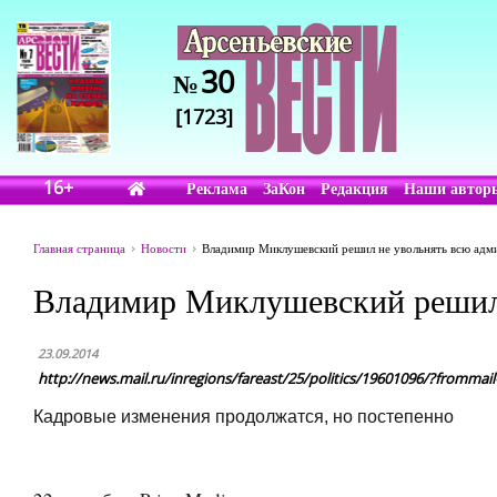
30
№
[1723]
16+
Реклама
ЗаКон
Редакция
Наши автор
Главная страница
Новости
Владимир Миклушевский решил не увольнять всю ад
Владимир Миклушевский решил 
23.09.2014
http://news.mail.ru/inregions/fareast/25/politics/19601096/?frommail
Кадровые изменения продолжатся, но постепенно