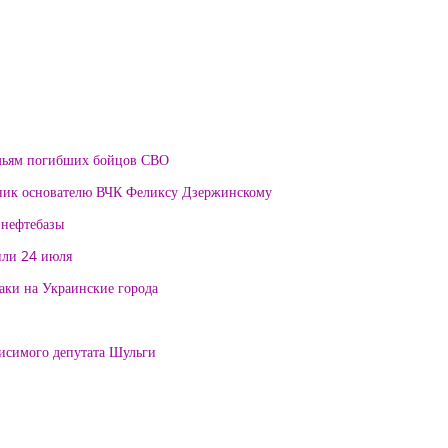
мьям погибших бойцов СВО
тник основателю ВЧК Феликсу Дзержинскому
 нефтебазы
или 24 июля
таки на Украинские города
висимого депутата Шульги