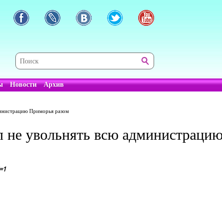
ы
Новости
Архив
министрацию Приморья разом
не увольнять всю администрацию
=1