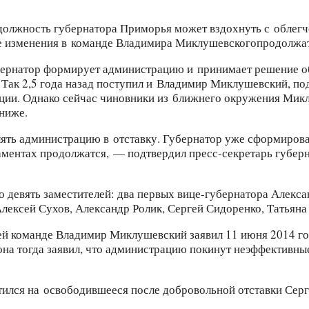
олжность губернатора Приморья может вздохнуть с облегче
е изменения в команде
Владимира Миклушевского
продолжат
убернатор формирует администрацию и принимает решение об 
 Так 2,5 года назад поступил и Владимир Миклушевский, по
ации. Однако сейчас чиновники из ближнего окружения Мик
ниже.
ть администрацию в отставку. Губернатор уже сформирова
аментах продолжатся, — подтвердил пресс-секретарь губерн
девять заместителей: два первых вице-губернатора Алекса
лексей Сухов, Александр Ролик, Сергей Сидоренко, Татьяна
ей команде Владимир Миклушевский заявил 11 июня 2014 го
иона тогда заявил, что администрацию покинут неэффективн
тился на освободившееся после добровольной отставки Сер