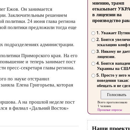
мнению, трамп
отказывает УКР
лег Ежов. Он занимается
в лицензии на
ации. Заключительным решением
производство рак
 политики. 24 июня глава региона
ной политики предложили тогда еще
1. Уважает Путин
2. Боится увелич
ых подразделениях администрации.
эскалацию конфл
3. Никому не дает
политики Приморского края. На его
лицензии.
 повышение и теперь занимает пост
4. Боится нападе
ти пресс-секретаря главы региона.
Украины на СШ
5. Просто у него 
ого по науке отстранил
поведения такая:
аняла Елена Григорьева, которая
обещать и не сдел
иршова. А на прошлой неделе пост
Всего проголосовало
1 человек
лся в филиал «Дальний Восток»
Прошлые опросы
Наши проект