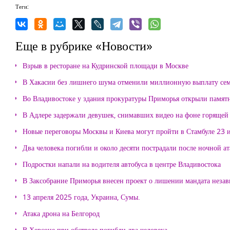
Теги:
Еще в рубрике «Новости»
Взрыв в ресторане на Кудринской площади в Москве
В Хакасии без лишнего шума отменили миллионную выплату се
Во Владивостоке у здания прокуратуры Приморья открыли памя
В Адлере задержали девушек, снимавших видео на фоне горящей
Новые переговоры Москвы и Киева могут пройти в Стамбуле 23 
Два человека погибли и около десяти пострадали после ночной а
Подростки напали на водителя автобуса в центре Владивостока
В Заксобрание Приморья внесен проект о лишении мандата неза
13 апреля 2025 года, Украина, Сумы.
Атака дрона на Белгород
В Херсоне при обстреле погибли два человека