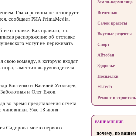
Земля-кормилица
нием. Глава региона не планирует
Вселенная
ся, сообщает РИА PrimaMedia.
Салон красоты
ее отставке. Как правило, это
Вкусные рецепты
дписав распоряжение об отставке
лушевского могут не переживать
Спорт
АВтобан
л свою команду, в которую входят
Здоровье
атора, заместитель руководителя
Посиделки
ндр Костенко и Василий Усольцев,
Hi-tech
 Заболотная и Олег Ежов.
Ремонт и строитель
да во время представления отчета
ые чиновники. Уже 18 июня
ВАШЕ МНЕНИЕ
гея Сидорова место первого
почему, по вашем