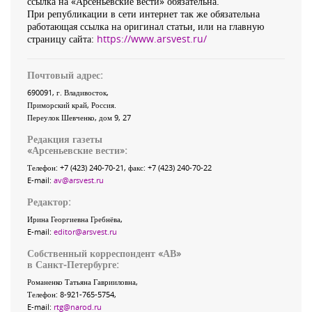
ссылка на «Арсеньевские вести» обязательна.
При републикации в сети интернет так же обязательна
работающая ссылка на оригинал статьи, или на главную
страницу сайта:
https://www.arsvest.ru/
Почтовый адрес:
690091
, г.
Владивосток
,
Приморский край
,
Россия
.
Переулок Шевченко
, дом 9, 27
Редакция газеты
«
Арсеньевские вести
»:
Телефон:
+7 (423) 240-70-21
, факс:
+7 (423) 240-70-22
E-mail:
av@arsvest.ru
Редактор:
Ирина Георгиевна Гребнёва,
E-mail:
editor@arsvest.ru
Собственный корреспондент «АВ»
в Санкт-Петербурге:
Романенко Татьяна Гаврииловна,
Телефон: 8-921-765-5754,
E-mail:
rtg@narod.ru